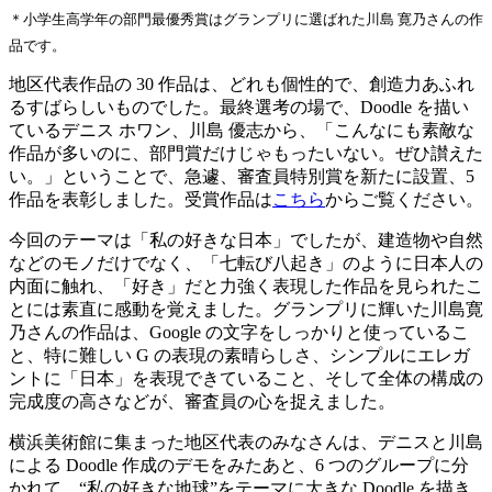
野村 梨奈（のむら りな）さん
＊小学生高学年の部門最優秀賞はグランプリに選ばれた川島 寛乃さんの作
(鹿児島県垂水市立垂水中学校 3 年生)
品です。
地区代表作品の 30 作品は、どれも個性的で、創造力あふれ
るすばらしいものでした。最終選考の場で、Doodle を描い
ているデニス ホワン、川島 優志から、「こんなにも素敵な
作品が多いのに、部門賞だけじゃもったいない。ぜひ讃えた
い。」ということで、急遽、審査員特別賞を新たに設置、5
作品を表彰しました。受賞作品は
こちら
からご覧ください。
今回のテーマは「私の好きな日本」でしたが、建造物や自然
などのモノだけでなく、「七転び八起き」のように日本人の
内面に触れ、「好き」だと力強く表現した作品を見られたこ
とには素直に感動を覚えました。グランプリに輝いた川島寛
乃さんの作品は、Google の文字をしっかりと使っているこ
と、特に難しい G の表現の素晴らしさ、シンプルにエレガ
ントに「日本」を表現できていること、そして全体の構成の
完成度の高さなどが、審査員の心を捉えました。
横浜美術館に集まった地区代表のみなさんは、デニスと川島
による Doodle 作成のデモをみたあと、6 つのグループに分
かれて、“私の好きな地球”をテーマに大きな Doodle を描き