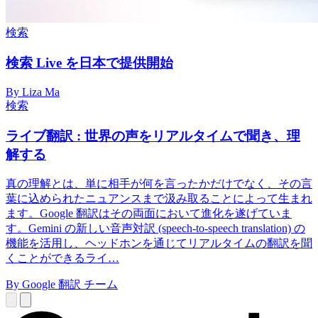
検索
検索 Live を日本で提供開始
By Liza Ma
検索
ライブ翻訳 : 世界の声をリアルタイムで聞き、理
解する
真の理解とは、単に相手が何を言ったかだけでなく、その言
葉に込められたニュアンスまで汲み取ることによって生まれ
ます。Google 翻訳はその両面において進化を遂げていま
す。Gemini の新しい音声対訳 (speech-to-speech translation) の
機能を活用し、ヘッドホンを通じてリアルタイムの翻訳を聞
くことができるライ…
By Google 翻訳 チーム