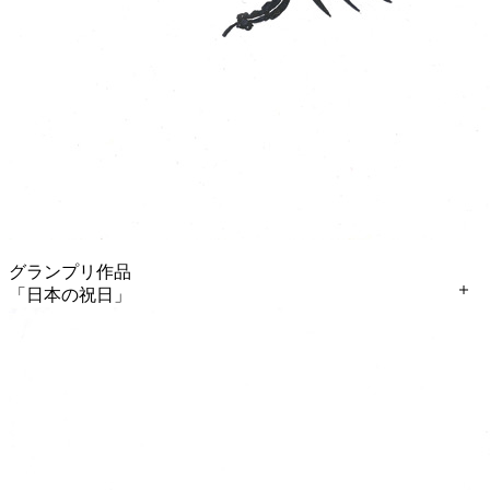
グランプリ作品
「日本の祝日」
川島 寛乃（かわしま ひろの） さん
（神奈川県 海老名市立東柏ヶ谷小学校 6 年生）