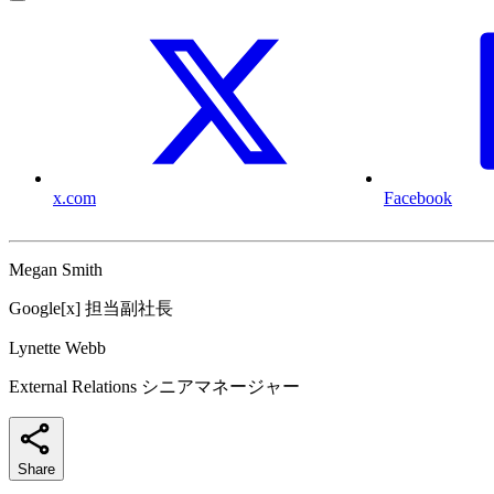
x.com
Facebook
Megan Smith
Google[x] 担当副社長
Lynette Webb
External Relations シニアマネージャー
Share