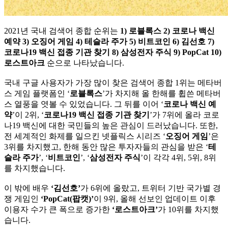
2021년 국내 검색어 종합 순위는
1) 로블록스 2) 코로나 백신
예약 3) 오징어 게임 4) 테슬라 주가 5) 비트코인 6) 김선호 7)
코로나19 백신 접종 기관 찾기 8) 삼성전자 주식 9) PopCat 10)
로스트아크
순으로 나타났습니다.
국내 구글 사용자가 가장 많이 찾은 검색어 종합 1위는 메타버
스 게임 플랫폼인 ‘
로블록스
’가 차지해 올 한해를 휩쓴 메타버
스 열풍을 엿볼 수 있었습니다. 그 뒤를 이어 ‘
코로나 백신 예
약
’이 2위, ‘
코로나19 백신 접종 기관 찾기
’가 7위에 올라 코로
나19 백신에 대한 국민들의 높은 관심이 드러났습니다. 또한,
전 세계적인 화제를 일으킨 넷플릭스 시리즈 ‘
오징어 게임
’은
3위를 차지했고, 한해 동안 많은 투자자들의 관심을 받은 ‘
테
슬라 주가
’, ‘
비트코인
’, ‘
삼성전자 주식
’이 각각 4위, 5위, 8위
를 차지했습니다.
이 밖에 배우
‘김선호’
가 6위에 올랐고, 트위터 기반 국가별 경
쟁 게임인
‘PopCat(팝캣)’
이 9위, 올해 선보인 업데이트 이후
이용자 수가 큰 폭으로 증가한
‘로스트아크’
가 10위를 차지했
습니다.