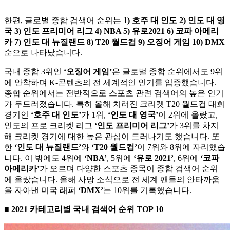
한편, 글로벌 종합 검색어 순위는
1) 호주 대 인도 2) 인도 대 영
국 3) 인도 프리미어 리그 4) NBA 5) 유로2021 6) 코파 아메리
카 7) 인도 대 뉴질랜드 8) T20 월드컵 9) 오징어 게임 10) DMX
순으로 나타났습니다.
국내 종합 3위인
‘오징어 게임’
은 글로벌 종합 순위에서도 9위
에 안착하며 K-콘텐츠의 전 세계적인 인기를 입증했습니다.
종합 순위에서는 전반적으로 스포츠 관련 검색어의 높은 인기
가 두드러졌습니다. 특히 올해 치러진 크리켓 T20 월드컵 대회
경기인
‘호주 대 인도’
가 1위,
‘인도 대 영국’
이 2위에 올랐고,
인도의 프로 크리켓 리그
‘인도 프리미어 리그’
가 3위를 차지
해 크리켓 경기에 대한 높은 관심이 드러나기도 했습니다. 또
한
‘인도 대 뉴질랜드’
와
‘T20 월드컵’
이 7위와 8위에 자리했습
니다. 이 밖에도 4위에
‘NBA’
, 5위에
‘유로 2021’
, 6위에
‘코파
아메리카’
가 오르며 다양한 스포츠 종목이 종합 검색어 순위
에 올랐습니다. 올해 사망 소식으로 전 세계 팬들의 안타까움
을 자아낸 미국 래퍼
‘DMX’
는 10위를 기록했습니다.
■ 2021 카테고리별 국내 검색어 순위 TOP 10