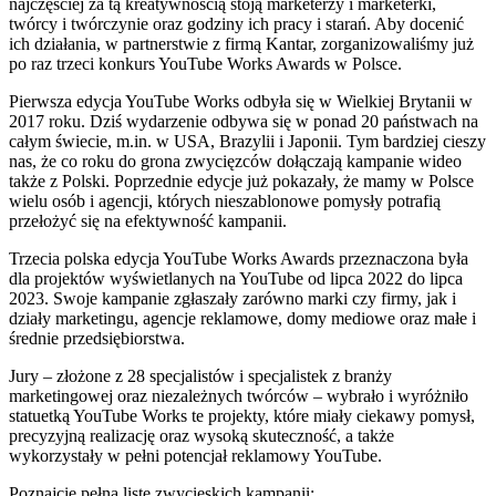
najczęściej za tą kreatywnością stoją marketerzy i marketerki,
twórcy i twórczynie oraz godziny ich pracy i starań. Aby docenić
ich działania, w partnerstwie z firmą Kantar, zorganizowaliśmy już
po raz trzeci konkurs YouTube Works Awards w Polsce.
Pierwsza edycja YouTube Works odbyła się w Wielkiej Brytanii w
2017 roku. Dziś wydarzenie odbywa się w ponad 20 państwach na
całym świecie, m.in. w USA, Brazylii i Japonii. Tym bardziej cieszy
nas, że co roku do grona zwycięzców dołączają kampanie wideo
także z Polski. Poprzednie edycje już pokazały, że mamy w Polsce
wielu osób i agencji, których nieszablonowe pomysły potrafią
przełożyć się na efektywność kampanii.
Trzecia polska edycja YouTube Works Awards przeznaczona była
dla projektów wyświetlanych na YouTube od lipca 2022 do lipca
2023. Swoje kampanie zgłaszały zarówno marki czy firmy, jak i
działy marketingu, agencje reklamowe, domy mediowe oraz małe i
średnie przedsiębiorstwa.
Jury – złożone z 28 specjalistów i specjalistek z branży
marketingowej oraz niezależnych twórców – wybrało i wyróżniło
statuetką YouTube Works te projekty, które miały ciekawy pomysł,
precyzyjną realizację oraz wysoką skuteczność, a także
wykorzystały w pełni potencjał reklamowy YouTube.
Poznajcie pełną listę zwycięskich kampanii: