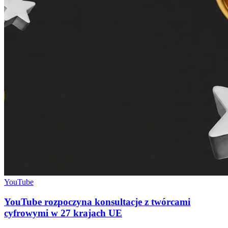
YouTube
YouTube rozpoczyna konsultacje z twórcami
cyfrowymi w 27 krajach UE