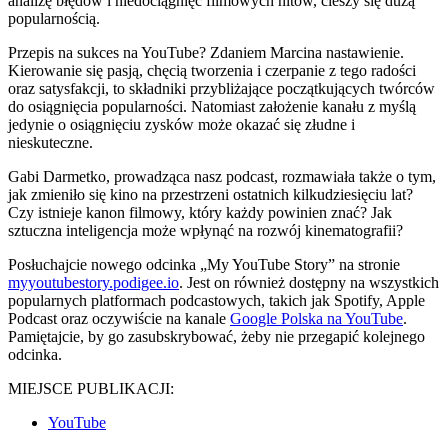
analizę błędów i niedociągnięć filmowych hitów, cieszy się dużą
popularnością.
Przepis na sukces na YouTube? Zdaniem Marcina nastawienie.
Kierowanie się pasją, chęcią tworzenia i czerpanie z tego radości
oraz satysfakcji, to składniki przybliżające początkujących twórców
do osiągnięcia popularności. Natomiast założenie kanału z myślą
jedynie o osiągnięciu zysków może okazać się złudne i
nieskuteczne.
Gabi Darmetko, prowadząca nasz podcast, rozmawiała także o tym,
jak zmieniło się kino na przestrzeni ostatnich kilkudziesięciu lat?
Czy istnieje kanon filmowy, który każdy powinien znać? Jak
sztuczna inteligencja może wpłynąć na rozwój kinematografii?
Posłuchajcie nowego odcinka „My YouTube Story” na stronie
myyoutubestory.podigee.io
. Jest on również dostępny na wszystkich
popularnych platformach podcastowych, takich jak Spotify, Apple
Podcast oraz oczywiście na kanale
Google Polska na YouTube
.
Pamiętajcie, by go zasubskrybować, żeby nie przegapić kolejnego
odcinka.
MIEJSCE PUBLIKACJI:
YouTube