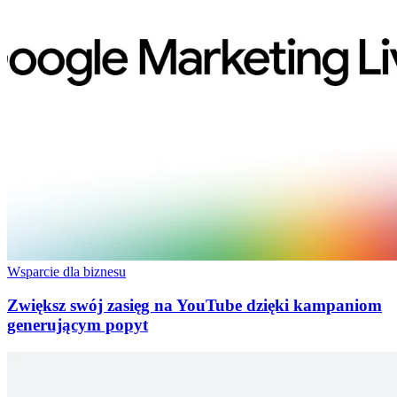
Wsparcie dla biznesu
Zwiększ swój zasięg na YouTube dzięki kampaniom
generującym popyt