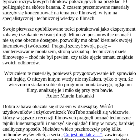
typowo rozrywkowych filmików pokazujących na przykład 10
poślizgnięć na skórce banana. Z czasem prezentowane materiały
zaczęły się koncentrować na tematyce filmowej, w tym na
specjalistycznej i technicznej wiedzy o filmach.
Swoje pierwsze opublikowane treści potraktował jako eksperyment,
zabawę i szukanie własnej drogi. Mimo że postanowił je usunąć i
nie są one obecnie dostępne, pozwoliły mu obrać kierunek swojej
internetowej twórczości. Pragnął szerzyć swoją pasję –
zainteresowanie montażem, stroną wizualną i techniczną dzieła
filmowego – choć nie był pewien, czy takie ujęcie tematu znajdzie
swoich odbiorców.
Wrzucałem te materiały, ponieważ przygotowywanie ich sprawiało
mi frajdę. O niczym innym wtedy nie myślałem, tylko o tym, że
wieczorem siadam sobie do programu montażowego, oglądam
filmy, analizuję je i miło się przy tym bawie.
Autor:
Marcin Łukański
Dobra zabawa okazała się strzałem w dziesiątkę. Wśród
użytkowników i użytkowniczek YouTube znaleźli się widzowie,
którzy w gąszczu recenzji filmowych pragnęli poznać techniczne
tajniki kinematografii i nauczyć się oglądać filmy w nowy, bardziej
analityczny sposób. Niektóre wideo przekroczyły próg kilku
milionów wyświetleń, a seria
„Co jest nie tak z…”
, zawierająca