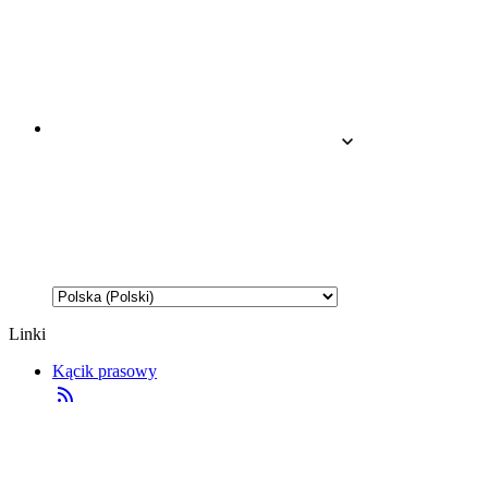
Linki
Kącik prasowy