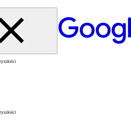
yszłości
yszłości