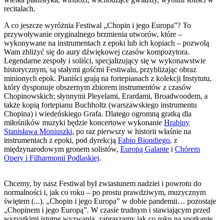
recitalach.
A co jeszcze wyróżnia Festiwal „Chopin i jego Europa”? To
przywoływanie oryginalnego brzmienia utworów, które –
wykonywane na instrumentach z epoki lub ich kopiach – pozwolą
Wam zbliżyć się do aury dźwiękowej czasów kompozytora.
Legendarne zespoły i soliści, specjalizujący się w wykonawstwie
historycznym, są stałymi gośćmi Festiwalu, przybliżając obraz
minionych epok. Pianiści grają na fortepianach z kolekcji Instytutu,
który dysponuje obszernym zbiorem instrumentów z czasów
Chopinowskich: słynnymi Pleyelami, Erardami, Broadwoodem, a
także kopią fortepianu Buchholtz (warszawskiego instrumentu
Chopina) i wiedeńskiego Grafa. Dlatego ogromną gratką dla
miłośników muzyki będzie koncertowe wykonanie
Hrabiny
Stanisława Moniuszki
, po raz pierwszy w historii właśnie na
instrumentach z epoki, pod dyrekcją
Fabio Biondiego
, z
międzynarodowym gronem solistów,
Europą Galante
i
Chórem
Opery i Filharmonii Podlaskiej
.
Chcemy, by nasz Festiwal był zwiastunem nadziei i powrotu do
normalności i, jak co roku – po prostu prawdziwym, muzycznym
świętem (...). „Chopin i jego Europa” w dobie pandemii… pozostaje
„Chopinem i jego Europą”. W czasie trudnym i stawiającym przed
wszystkimi istotne wyzwania, zapraszamy jak co roku na spotkanie