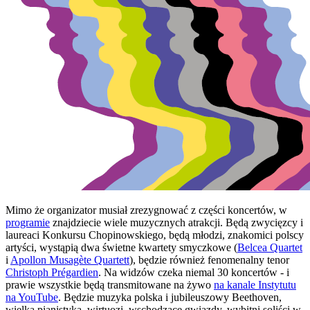
Mimo że organizator musiał zrezygnować z części koncertów, w
programie
znajdziecie wiele muzycznych atrakcji. Będą zwycięzcy i
laureaci Konkursu Chopinowskiego, będą młodzi, znakomici polscy
artyści, wystąpią dwa świetne kwartety smyczkowe (
Belcea Quartet
i
Apollon Musagète Quartett
), będzie również fenomenalny tenor
Christoph Prégardien
. Na widzów czeka niemal 30 koncertów - i
prawie wszystkie będą transmitowane na żywo
na kanale Instytutu
na YouTube
. Będzie muzyka polska i jubileuszowy Beethoven,
wielka pianistyka, wirtuozi, wschodzące gwiazdy, wybitni soliści w