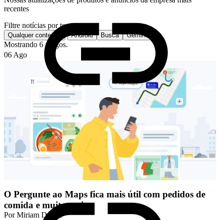
recentes
Filtre notícias por tema
Qualquer conteúdo
Android
Busca
Gemini
Mostrando 6 artigos.
06 Ago
O Pergunte ao Maps fica mais útil com pedidos de
comida e muito mais
Por
Miriam Daniel