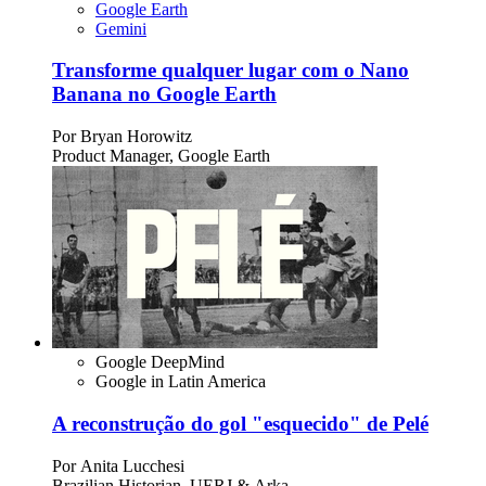
Google Earth
Gemini
Transforme qualquer lugar com o Nano
Banana no Google Earth
Por
Bryan Horowitz
Product Manager, Google Earth
Google DeepMind
Google in Latin America
A reconstrução do gol "esquecido" de Pelé
Por
Anita Lucchesi
Brazilian Historian, UERJ & Arka