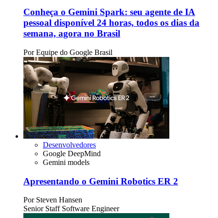
Conheça o Gemini Spark: seu agente de IA
pessoal disponível 24 horas, todos os dias da
semana, agora no Brasil
Por
Equipe do Google Brasil
Desenvolvedores
Google DeepMind
Gemini models
Apresentando o Gemini Robotics ER 2
Por
Steven Hansen
Senior Staff Software Engineer