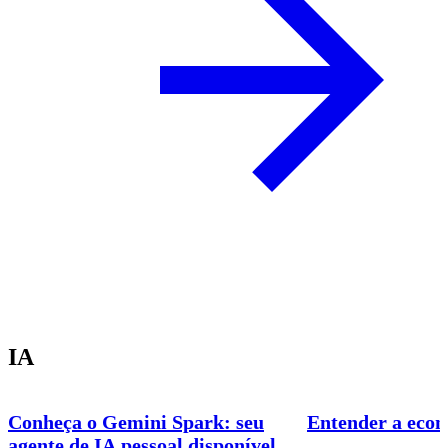
IA
Conheça o Gemini Spark: seu
Entender a econ
agente de IA pessoal disponível