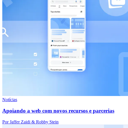
Notícias
Apoiando a web com novos recursos e parcerias
Por Jaffer Zaidi & Robby Stein