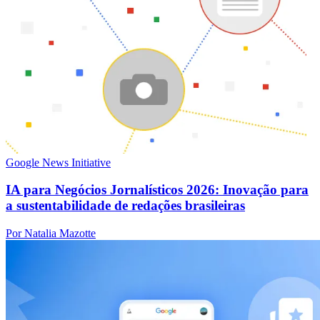
Google News Initiative
IA para Negócios Jornalísticos 2026: Inovação para
a sustentabilidade de redações brasileiras
Por Natalia Mazotte