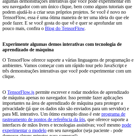
algumas demonstrações interativas que você pode experimentar em
seu navegador com um único clique, bem como alguns tutoriais que
podem ajudá-lo a criar seus próprios projetos. Se você é novo no
TensorFlow, essa é uma ótima maneira de ter uma ideia do que ele
pode fazer. E se você gosta do que vê e quer se aprofundar um
pouco mais, confira o
Blog do TensorFlow
.
Experimente algumas demos interativas com tecnologia de
aprendizado de máquina
O TensorFlow oferece suporte a várias linguagens de programação e
ambientes. Vamos começar com um rápido tour pelo JavaScript e
três demonstrações interativas que você pode experimentar com um
clique.
O
TensorFlow.js
permite escrever e rodar modelos de aprendizado
de máquina apenas no navegador. Isso permite fazer aplicações
importantes na área de aprendizado de máquina para proteger a
privacidade (já que os dados não são enviados para um servidor) e
para ML interativo. Um ótimo exemplo disso é este
programa de
rastreamento de pontos de referência da íris
, que oferece suporte a
interfaces de mãos livres e tecnologias assistivas; você mesmo
pode
experimentar o modelo
em seu navegador (seja paciente - pode
demorar alguns minutos para carregar!).