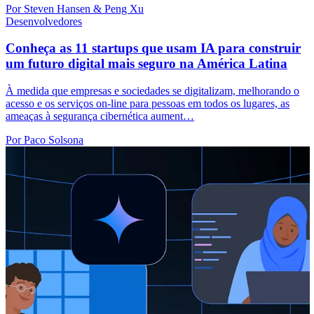
Por Steven Hansen & Peng Xu
Desenvolvedores
Conheça as 11 startups que usam IA para construir
um futuro digital mais seguro na América Latina
À medida que empresas e sociedades se digitalizam, melhorando o
acesso e os serviços on-line para pessoas em todos os lugares, as
ameaças à segurança cibernética aument…
Por Paco Solsona