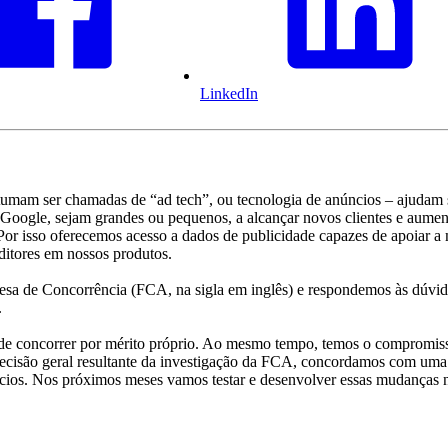
LinkedIn
stumam ser chamadas de “ad tech”, ou tecnologia de anúncios – ajudam si
 Google, sejam grandes ou pequenos, a alcançar novos clientes e aumen
Por isso oferecemos acesso a dados de publicidade capazes de apoiar a
ditores em nossos produtos.
esa de Concorrência (FCA, na sigla em inglês) e respondemos às dúvida
.
de concorrer por mérito próprio. Ao mesmo tempo, temos o compromisso
ecisão geral resultante da investigação da FCA, concordamos com uma s
ncios. Nos próximos meses vamos testar e desenvolver essas mudanças 