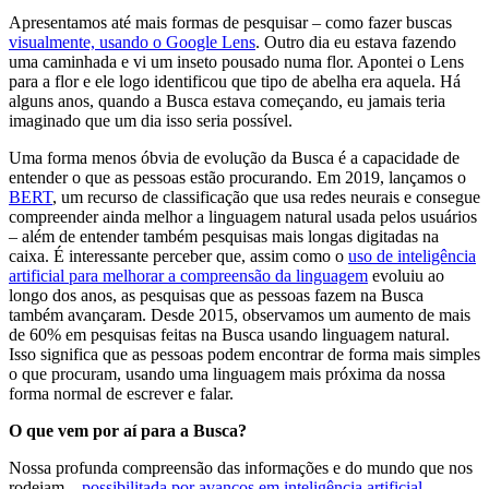
Apresentamos até mais formas de pesquisar – como fazer buscas
visualmente, usando o Google Lens
. Outro dia eu estava fazendo
uma caminhada e vi um inseto pousado numa flor. Apontei o Lens
para a flor e ele logo identificou que tipo de abelha era aquela. Há
alguns anos, quando a Busca estava começando, eu jamais teria
imaginado que um dia isso seria possível.
Uma forma menos óbvia de evolução da Busca é a capacidade de
entender o que as pessoas estão procurando. Em 2019, lançamos o
BERT
, um recurso de classificação que usa redes neurais e consegue
compreender ainda melhor a linguagem natural usada pelos usuários
– além de entender também pesquisas mais longas digitadas na
caixa. É interessante perceber que, assim como o
uso de inteligência
artificial para melhorar a compreensão da linguagem
evoluiu ao
longo dos anos, as pesquisas que as pessoas fazem na Busca
também avançaram. Desde 2015, observamos um aumento de mais
de 60% em pesquisas feitas na Busca usando linguagem natural.
Isso significa que as pessoas podem encontrar de forma mais simples
o que procuram, usando uma linguagem mais próxima da nossa
forma normal de escrever e falar.
O que vem por aí para a Busca?
Nossa profunda compreensão das informações e do mundo que nos
rodeiam –
possibilitada por avanços em inteligência artificial
–