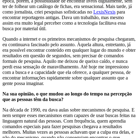
época, porém, a possibilidade de encontrar livros digitalmente, sem
ter de folhear um catálogo de fichas, era sensacional. Mais tarde, já
como jornalista, criei pesquisas sofisticadas no
LexisNexis
para
encontrar reportagens antigas. Dava um trabalhão, mas mesmo
assim era muito legal perceber como a tecnologia facilitava essa
busca por material útil.
Quando a internet e os primeiros mecanismos de pesquisa chegaram,
eu continuava fascinado pelo assunto. Àquela altura, entretanto, já
era possível encontrar conteúdo em qualquer lugar do mundo e obter
resultados em questão de segundos, sem precisar de comandos
formais de pesquisa. Aquilo me deixou de queixo caído, e nunca
perdi essa sensação de maravilhamento. Até hoje me impressiono
com a busca e a capacidade que ela oferece, a qualquer pessoa, de
encontrar informações rapidamente sobre qualquer assunto que a
gente possa imaginar.
Na sua opinião, o que mudou ao longo do tempo na percepção
que as pessoas têm da busca?
Na década de 1990, eu dava aulas sobre mecanismos de pesquisa. E
nem sempre esses mecanismos eram capazes de usar buscas feitas na
linguagem natural das pessoas. Com frequência, quem aprendia
comandos especiais para fazer pesquisas chegava a resultados
melhores. Muitas vezes as pessoas achavam que a culpa era delas, e
não do mecanismo, quando não conseguiam encontrar o que