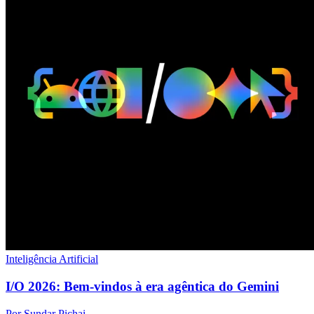
Inteligência Artificial
I/O 2026: Bem-vindos à era agêntica do Gemini
Por Sundar Pichai