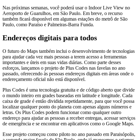
Nas próximas semanas, você poderá usar o Indoor Live View no
Aeroporto de Guarulhos, em São Paulo. Em breve, o recurso
também ficará disponível em algumas estações do metrô de São
Paulo, como Paraíso e Palmeiras-Barra Funda.
Endereços digitais para todos
O futuro do Maps também inclui o desenvolvimento de tecnologias
para ajudar cada vez mais pessoas a terem acesso a ferramentas
importantes e úteis em suas vidas diárias. Como parte desses
esforços, lançamos o projeto de Plus Codes nas favelas no ano
passado, oferecendo às pessoas endereços digitais em áreas onde o
endereçamento oficial não está disponível.
Plus Codes é uma tecnologia gratuita e de código aberto que divide
o mundo inteiro em grades baseadas em latitude e longitude. Cada
caixa de grade é então dividida repetidamente, para que você possa
localizar qualquer ponto do planeta com apenas alguns números e
letras. Os Plus Codes podem funcionar como qualquer outro
endereço para ajudar as pessoas a receber entregas, acessar serviços
de emergência e se encontrar em aplicativos como o Google Maps.
Esse projeto começou como piloto no ano passado em Paraisópolis,
a segunda maior favela de São Paulo, onde já mapeamos e criamos