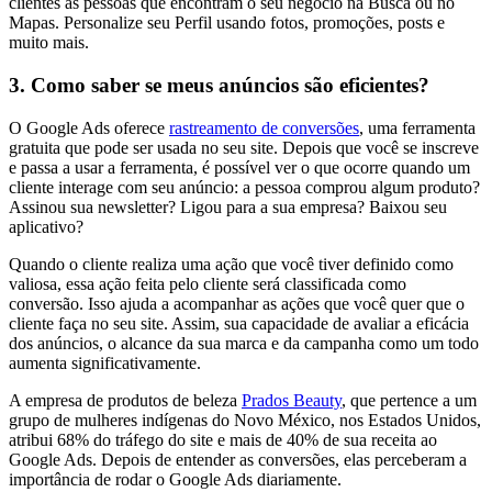
clientes as pessoas que encontram o seu negócio na Busca ou no
Mapas. Personalize seu Perfil usando fotos, promoções, posts e
muito mais.
3. Como saber se meus anúncios são eficientes?
O Google Ads oferece
rastreamento de conversões
, uma ferramenta
gratuita que pode ser usada no seu site. Depois que você se inscreve
e passa a usar a ferramenta, é possível ver o que ocorre quando um
cliente interage com seu anúncio: a pessoa comprou algum produto?
Assinou sua newsletter? Ligou para a sua empresa? Baixou seu
aplicativo?
Quando o cliente realiza uma ação que você tiver definido como
valiosa, essa ação feita pelo cliente será classificada como
conversão. Isso ajuda a acompanhar as ações que você quer que o
cliente faça no seu site. Assim, sua capacidade de avaliar a eficácia
dos anúncios, o alcance da sua marca e da campanha como um todo
aumenta significativamente.
A empresa de produtos de beleza
Prados Beauty
, que pertence a um
grupo de mulheres indígenas do Novo México, nos Estados Unidos,
atribui 68% do tráfego do site e mais de 40% de sua receita ao
Google Ads. Depois de entender as conversões, elas perceberam a
importância de rodar o Google Ads diariamente.