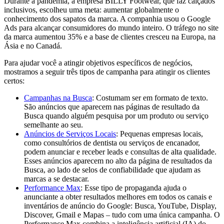
Durante a pandemia, a empresa BILLY Footwear, que faz calçados
inclusivos, escolheu uma meta: aumentar globalmente o
conhecimento dos sapatos da marca. A companhia usou o Google
Ads para alcançar consumidores do mundo inteiro. O tráfego no site
da marca aumentou 35% e a base de clientes cresceu na Europa, na
Ásia e no Canadá.
Para ajudar você a atingir objetivos específicos de negócios,
mostramos a seguir três tipos de campanha para atingir os clientes
certos:
Campanhas na Busca
: Costumam ser em formato de texto.
São anúncios que aparecem nas páginas de resultado da
Busca quando alguém pesquisa por um produto ou serviço
semelhante ao seu.
Anúncios de Serviços Locais
: Pequenas empresas locais,
como consultórios de dentista ou serviços de encanador,
podem anunciar e receber leads e consultas de alta qualidade.
Esses anúncios aparecem no alto da página de resultados da
Busca, ao lado de selos de confiabilidade que ajudam as
marcas a se destacar.
Performance Max
: Esse tipo de propaganda ajuda o
anunciante a obter resultados melhores em todos os canais e
inventários de anúncio do Google: Busca, YouTube, Display,
Discover, Gmail e Mapas – tudo com uma única campanha. O
Performance Max combina a inteligência artificial (IA) do