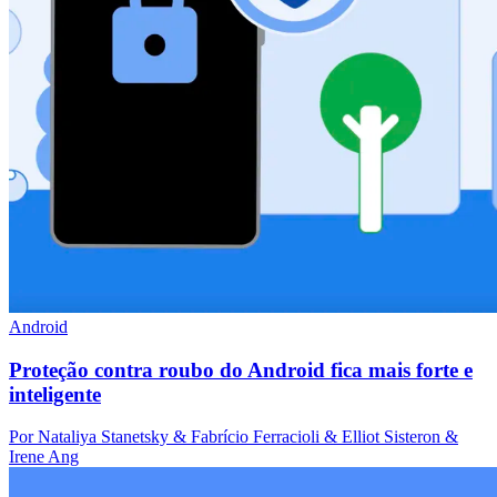
Android
Proteção contra roubo do Android fica mais forte e
inteligente
Por Nataliya Stanetsky & Fabrício Ferracioli & Elliot Sisteron &
Irene Ang