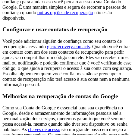
confiança para ajudar caso você perca o acesso à sua Conta do
Google. É uma maneira simples e segura de recorrer a pessoas de
confiança quando
outras opções de recuperação
não estão
disponíveis.
Configurar e usar contatos de recuperação
Você pode adicionar alguém de confiança como seu contato de
recuperação acessando
g.co/recovery-contacts
. Quando você entrar
em contato com um dos seus contatos de recuperação para pedir
ajuda, vai compartilhar um código com ele. Eles vão receber um e-
mail ou notificação e poderão confirmar que é você verificando esse
código, o que ajuda a recuperar o acesso à sua conta com segurança.
Escolha alguém em quem você confia, mas não se preocupe: o
contato de recuperação não terá acesso à sua conta nem a nenhuma
informação pessoal.
Melhorias na recuperação de contas do Google
Como sua Conta do Google é essencial para sua experiência no
Google, desde o armazenamento de informações pessoais até a
personalização dos serviços, queremos garantir que você sempre
possa acessá-la, mesmo quando não tiver seu dispositivo ou senha
habituais. As
chaves de acesso
são um grande passo em direção a
esse futuro sem senhas. Os contatos de recuperação são uma opção