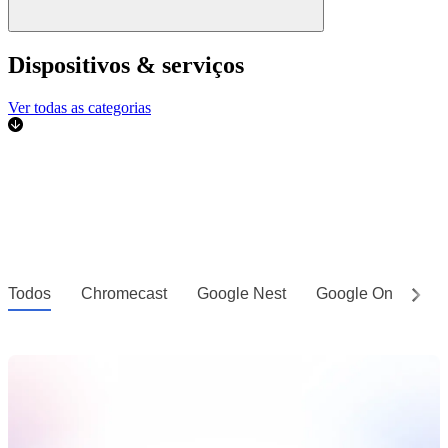
Dispositivos & serviços
Ver todas as categorias
Todos
Chromecast
Google Nest
Google One
Go