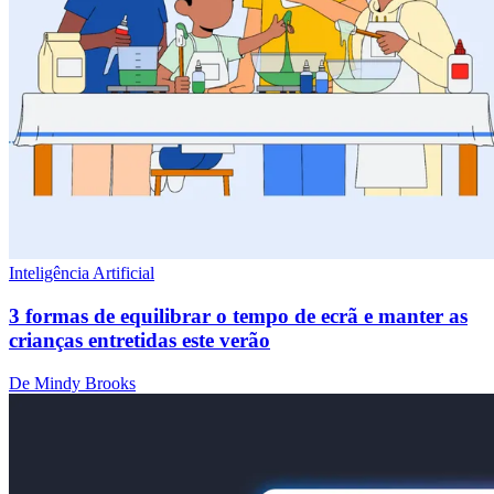
Inteligência Artificial
3 formas de equilibrar o tempo de ecrã e manter as
crianças entretidas este verão
De Mindy Brooks