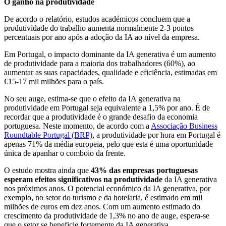
O ganho na produtividade
De acordo o relatório, estudos académicos concluem que a
produtividade do trabalho aumenta normalmente 2-3 pontos
percentuais por ano após a adoção da IA ​​ao nível da empresa.
Em Portugal, o impacto dominante da IA ​​​​generativa é um aumento
de produtividade para a maioria dos trabalhadores (60%), ao
aumentar as suas capacidades, qualidade e eficiência, estimadas em
€15-17 mil milhões para o país.
No seu auge, estima-se que o efeito da IA ​​​​generativa na
produtividade em Portugal seja equivalente a 1,5% por ano. É de
recordar que a produtividade é o grande desafio da economia
portuguesa. Neste momento, de acordo com a
Associação Business
Roundtable Portugal (BRP)
, a produtividade por hora em Portugal é
apenas 71% da média europeia, pelo que esta é uma oportunidade
única de apanhar o comboio da frente.
O estudo mostra ainda que
43% das empresas portuguesas
esperam efeitos significativos na produtividade
da IA ​​​​generativa
nos próximos anos. O potencial económico da IA ​​​​generativa, por
exemplo, no setor do turismo e da hotelaria, é estimado em mil
milhões de euros em dez anos. Com um aumento estimado do
crescimento da produtividade de 1,3% no ano de auge, espera-se
que o setor se beneficie fortemente da IA ​​generativa.