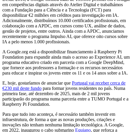
em competências digitais através do Atelier Digital e trabalhámos
com a Fundação para a Ciência e a Tecnologia (FCT) para
disponibilizar €2 milhões em créditos para investigação em IA.
Adicionalmente, distribuímos 10.000 certificados profissionais, em
colaboração com a APDC, em cursos como UX, análise de dados,
gestão de projetos, entre outros. Ainda com a APDC, anunciamos
recentemente o programa Impulso AI, que oferece oito cursos sobre
IA a pelo menos 1.000 profissionais.
A Google.org está a disponibilizar financiamento à Raspberry Pi
Foundation para expandir ainda mais o acesso ao Experience AI, um
programa educativo criado em parceria com a Google DeepMind,
que fornece aos professores a formação e os recursos necessários
para educar e inspirar os jovens entre os 11 e os 14 anos sobre a IA.
E, hoje, gostaríamos de anunciar que
Portugal vai receber cerca de
€230 mil deste fundo
para formar jovens residentes no país. Numa
primeira fase, até dezembro de 2025, mais de 2 mil jovens
participarão do programa numa parceria entre a TUMO Portugal e a
Raspberry Pi Foundation.
Para que tudo isto aconteça, é necessário também investir em
infraestrutura, de forma a que as novas produções, criações e
inovações não tenham nenhuma limitação tecnológica. A Google,
em 2022, inaugurou o cabo submarino
Equiano
, que reforça a