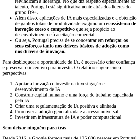
reivindicam a liderança. No que diz respeito especialmente ao
talento, Portugal está significativamente atrás dos líderes do
grupo D9+.
Além disso, aplicações de IA mais especializadas e a obtenção
de ganhos totais de produtividade exigirão um
ecossistema de
inovação coeso e competitivo
que seja propício ao
desenvolvimento e à aceitação comercial.
Ou seja, Portugal precisa de se concentrar em
reforçar os
seus esforços tanto nos drivers básicos de adoção como
nos drivers de inovação.
Para desbloquear a oportunidade da IA, é necessário criar confiança
e preservar o incentivo para investir. O relatório sugere cinco
perspectivas:
Apoiar a inovação e investir na investigação e
desenvolvimento de IA
Construir capital humano e uma força de trabalho capacitada
pela IA
Criar uma regulamentação de IA positiva e alinhada
Promover a adoção generalizada e a acesso universal
Investir em infraestrutura de IA e poder computacional
Sem deixar ninguém para trás
Desde 2016, a Google formou mais de 135.000 pessoas em Portugal