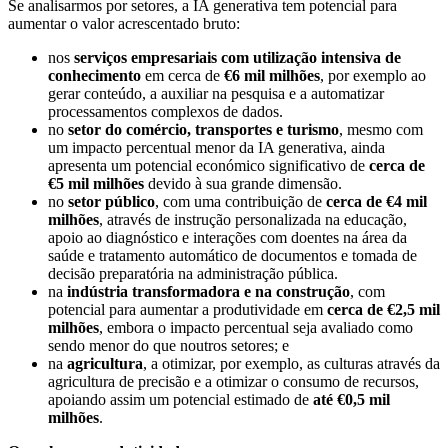
Se analisarmos por setores, a IA generativa tem potencial para
aumentar o valor acrescentado bruto:
nos
serviços empresariais com utilização intensiva de
conhecimento
em cerca de
€6 mil milhões
, por exemplo ao
gerar conteúdo, a auxiliar na pesquisa e a automatizar
processamentos complexos de dados.
no
setor do comércio, transportes e turismo
, mesmo com
um impacto percentual menor da IA ​​​​generativa, ainda
apresenta um potencial económico significativo de
cerca de
€5 mil milhões
devido à sua grande dimensão.
no
setor público
, com uma contribuição de
cerca de €4 mil
milhões
, através de instrução personalizada na educação,
apoio ao diagnóstico e interações com doentes na área da
saúde e tratamento automático de documentos e tomada de
decisão preparatória na administração pública.
na
indústria transformadora e na construção
, com
potencial para aumentar a produtividade em
cerca de €2,5 mil
milhões
, embora o impacto percentual seja avaliado como
sendo menor do que noutros setores; e
na
agricultura
, a otimizar, por exemplo, as culturas através da
agricultura de precisão e a otimizar o consumo de recursos,
apoiando assim um potencial estimado de
até €0,5 mil
milhões
.