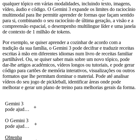
qualquer tópico em várias modalidades, incluindo texto, imagens,
vídeo, áudio e código. O Gemini 3 expande os limites do raciocínio
multimodal para lhe permitir aprender de formas que façam sentido
para si, combinando o seu raciocínio de última geração, a visão e a
compreensão espacial, o desempenho multilingue líder e uma janela
de contexto de 1 milhão de tokens.
Por exemplo, se quiser aprender a cozinhar de acordo com a
tradição da sua família, o Gemini 3 pode decifrar e traduzir receitas
escritas à mão em diferentes idiomas num livro de receitas familiar
partilhável. Ou, se quiser saber mais sobre um novo tópico, pode
dar-lhe artigos académicos, vídeos longos ou tutoriais, e pode gerar
código para cartões de memória interativos, visualizações ou outros
formatos que lhe permitam dominar o material. Pode até analisar
vídeos do seu jogo de pickleball, identificar áreas onde pode
melhorar e gerar um plano de treino para melhorias gerais da forma.
Gemini 3
pode ajudá-
lo a
aprender e a
O Gemini 3
preserva
pode ajudá-
r as
tradições
lo a
analisar
culinárias da
informações
Obtenha