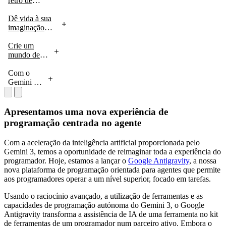
retro de
naves
espaciais em
Dê vida à sua
3
imaginação
D com
visualizações
criando,
mais ricas e
desconstruindo
Crie um
interatividade
e remisturando
mundo de
melhorada.
arte voxel 3D
ficção
Experimente
detalhada
científica
Com o
no AI Studio
utilizando
jogável
Gemini 3,
com
.
código.
shaders
pode criar
Experimente
utilizando o
interfaces
no AI Studio
Gemini 3.
de
.
Apresentamos uma nova experiência de
Experimente
utilizador
programação centrada no agente
no AI
e
Studio
aplicações
.
Com a aceleração da inteligência artificial proporcionada pelo
web mais
Gemini 3, temos a oportunidade de reimaginar toda a experiência do
ricas e
programador. Hoje, estamos a lançar o
Google Antigravity
, a nossa
interativas
.
nova plataforma de programação orientada para agentes que permite
aos programadores operar a um nível superior, focado em tarefas.
Usando o raciocínio avançado, a utilização de ferramentas e as
capacidades de programação autónoma do Gemini 3, o Google
Antigravity transforma a assistência de IA de uma ferramenta no kit
de ferramentas de um programador num parceiro ativo. Embora o