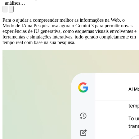
família.
complexas
análises
,
Experimente
como artigos
desportivas
no Gemini
de
de nível
Canvas
investigação,
especializado
.
Para o ajudar a compreender melhor as informações na Web, o
e pode gerar
sobre o seu
Modo de IA na Pesquisa usa agora o Gemini 3 para permitir novas
código para
jogo de
experiências de IU generativa, como esquemas visuais envolventes e
um guia
pickleball
ferramentas e simulações interativas, tudo gerado completamente em
interativo.
para ajudar a
tempo real com base na sua pesquisa.
melhorar o
seu jogo.