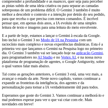
compreender a profundidade e as
nuances
, quer seja para perceber
as pistas subtis de uma ideia criativa ou para separar as camadas
sobrepostas de um problema difícil. O Gemini 3 também é muito
melhor a descobrir o contexto e a intenção por detrás do seu pedido,
para que receba o que precisa com menos comandos. É incrível
pensar que, em apenas dois anos, a IA evoluiu de uma simples
leitura de texto e imagens para uma leitura do meio envolvente.
E a partir de hoje, estamos a lançar o Gemini à escala da Google.
Isto inclui o Gemini 3 no
Modo de IA na Pesquisa
com um
raciocínio mais complexo e novas experiências dinâmicas. Esta é a
primeira vez que lançamos o Gemini na Pesquisa logo no primeiro
dia. O Gemini 3 também vai ser lançado hoje na
aplicação Gemini
,
para programadores no
AI Studio
e no
Vertex AI
, e na nossa nova
plataforma de programação de agentes, o Google Antigravity, sobre
o qual vamos falar mais abaixo.
Tal como as gerações anteriores, o Gemini 3 está, uma vez mais, a
avançar o estado da arte. Neste novo capítulo, vamos continuar a
expandir as fronteiras da inteligência, dos agentes e da
personalização para tornar a IA verdadeiramente útil para todos.
Esperamos que goste do Gemini 3. Vamos continuar a melhorá-lo e
mal podemos esperar para ver o que vai criar com ele. Mais
novidades em breve!