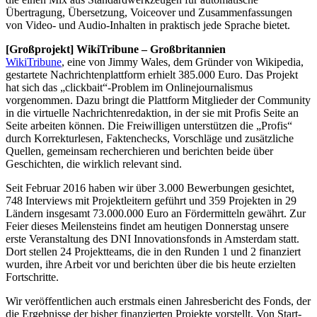
Übertragung, Übersetzung, Voiceover und Zusammenfassungen
von Video- und Audio-Inhalten in praktisch jede Sprache bietet.
[Großprojekt] WikiTribune ‒ Großbritannien
WikiTribune
, eine von Jimmy Wales, dem Gründer von Wikipedia,
gestartete Nachrichtenplattform erhielt 385.000 Euro. Das Projekt
hat sich das „clickbait“-Problem im Onlinejournalismus
vorgenommen. Dazu bringt die Plattform Mitglieder der Community
in die virtuelle Nachrichtenredaktion, in der sie mit Profis Seite an
Seite arbeiten können. Die Freiwilligen unterstützen die „Profis“
durch Korrekturlesen, Faktenchecks, Vorschläge und zusätzliche
Quellen, gemeinsam recherchieren und berichten beide über
Geschichten, die wirklich relevant sind.
Seit Februar 2016 haben wir über 3.000 Bewerbungen gesichtet,
748 Interviews mit Projektleitern geführt und 359 Projekten in 29
Ländern insgesamt 73.000.000 Euro an Fördermitteln gewährt. Zur
Feier dieses Meilensteins findet am heutigen Donnerstag unsere
erste Veranstaltung des DNI Innovationsfonds in Amsterdam statt.
Dort stellen 24 Projektteams, die in den Runden 1 und 2 finanziert
wurden, ihre Arbeit vor und berichten über die bis heute erzielten
Fortschritte.
Wir veröffentlichen auch erstmals einen Jahresbericht des Fonds, der
die Ergebnisse der bisher finanzierten Projekte vorstellt. Von Start-