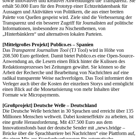
sowie innovativer und kreativer Anwendungen die Transparenz. Sie
erhält 50.000 Euro für den Prototyp einer Echtzeitdatenbank für
Aussagen und Aktivitäten von Politikern, die aus einer breiten
Palette von Quellen gespeist wird. Ziele sind die Verbesserung der
Transparenz und ein besserer Zugriff für Journalisten auf politische
Informationen, insbesondere zu Nischenthemen, von
„Hinterbänklern“ und alternativen lokalen Parteien.
[Mittelgroßes Projekt] Publico.es ‒ Spanien
Das
Transparent Journalism Tool
(TJ Tool) wird in Höhe von
208.500 Euro gefördert. Damit bietet Publico.es eine Open-Source-
Anwendung an, die Lesern einen Blick hinter die Kulissen des
Redaktionsprozesses bei Zeitungen gewährt. Sie können so die
Arbeit der Recherche und Bearbeitung von Nachrichten auf eine
radikal transparente Weise nachverfolgen. Das Tool informiert den
Verleger auch über die Kosten der einzelnen Storys und ermöglicht
einen Blick auf die Monetarisierung von mehr Inhalten über
Formate wie Micropayments.
[Großprojekt] Deutsche Welle ‒ Deutschland
Die Deutsche Welle berichtet in 30 Sprachen und erreicht über 135
Millionen Menschen weltweit. Dabei kosteneffektiv zu arbeiten, ist
eine große Herausforderung. Mit 437.500 Euro aus dem
Innovationsfonds baut der deutsche Sender mit „news.bridge ‒
Brücke über die Sprachbarriere bei Nachrichten“ eine Plattform auf,
die einen Mix aus Standardwerkzeugen für automatische