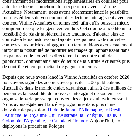
constamment des modifications supplémentaires en coulisses pour
aider les éditeurs à améliorer leur expérience avec la Vitrine
Actualités. Notamment, nous avons récemment lancé la possibilité
pour les éditeurs de voir comment les lecteurs interagissent avec leur
contenu Vitrine Actualités en temps réel, afin qu'ils puissent mieux
comprendre ce que les gens veulent lire. Cela donne aux éditeurs la
possibilité de réagir rapidement aux tendances, d'ajouter plus de
contexte à leurs histoires ou d'ajouter des panneaux de nouvelles
connexes aux articles qui gagnent du terrain. Nous avons également
introduit la possibilité de modifier les images qui apparaissent dans
les panneaux de nouvelles directement dans notre outil de
publication, donnant ainsi aux éditeurs de la Vitrine Actualités plus
de contrôle et leur permettant de gagner du temps.
Depuis que nous avons lancé la Vitrine Actualités en octobre 2020,
nous avons signé des accords avec plus de 1 200 publications
d'actualités dans le monde entier, garantissant ainsi à des millions de
personnes la possibilité de trouver, d'interagir et de soutenir les
organisations de presse qui couvrent les enjeux qui les intéressent.
Nous avons également lancé le programme dans plus d'une
douzaine de pays, dont
l'Inde
, le
Japon
,
l'Allemagne
,
le Brésil
,
l'Autriche
,
le Royaume-Uni
,
l'Australie
,
la Tchéquie
,
l'Italie
,
la
Colombie
,
l'Argentine
,
le Canada
et
l'Irlande
. Aujourd'hui, nous
déployons le produit en Pologne.