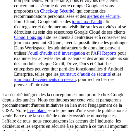
non pertinentes. Pour ce faire, nous envoyons des alertes
concernant la sécurité de votre compte Google et vous
proposons un
Check-up Sécurité
, qui contient des
recommandations personnalisées et des
alertes de sécurité
.
Pour Cloud, Google utilise des
journaux d’audit
afin
d'enregistrer et de donner une visibilité sur les activités qui se
déroulent au sein des ressources Google Cloud de ses clients.
Cloud Logging
aide les clients à centraliser et à conserver les
journaux pendant 30 jours, avec la possibilité de les prolonger.
Dans Workspace, les administrateurs de domaine peuvent
utiliser l’
outil d’audit et d’investigation
et l’
API Reports
pour
examiner les activités des utilisateurs et des administrateurs sur
des produits tels que Gmail, Drive, Docs et Chat. Les
entreprises peuvent tirer parti des fonctionnalités d’Android
Enterprise, telles que les
journaux d’audit de sécurité
et les
journaux d’événements du réseau
, pour rechercher des
preuves d’intrusion.
La sécurité intégrée dès la conception est une priorité chez Google
depuis des années. Nous continuons sur cette voie et partagerons
prochainement d'autres initiatives en lien avec l'engagement de la
CISA. Notre
livre blanc
sera le premier d'une série de publications à
venir. Parce que la sécurité de notre écosystème numérique est
l'affaire de tous, nous encourageons les acteurs de l’industrie, les
décideurs et les experts en sécurité à se joindre à ce travail important.