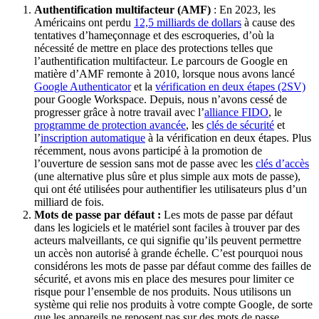
Authentification multifacteur (AMF)
: En 2023, les
Américains ont perdu
12,5 milliards de dollars
à cause des
tentatives d’hameçonnage et des escroqueries, d’où la
nécessité de mettre en place des protections telles que
l’authentification multifacteur. Le parcours de Google en
matière d’AMF remonte à 2010, lorsque nous avons lancé
Google Authenticator
et la
vérification en deux étapes (2SV)
pour Google Workspace. Depuis, nous n’avons cessé de
progresser grâce à notre travail avec l’
alliance FIDO
, le
programme de protection avancée
, les
clés de sécurité
et
l’
inscription automatique
à la vérification en deux étapes. Plus
récemment, nous avons participé à la promotion de
l’ouverture de session sans mot de passe avec les
clés d’accès
(une alternative plus sûre et plus simple aux mots de passe),
qui ont été utilisées pour authentifier les utilisateurs plus d’un
milliard de fois.
Mots de passe par défaut :
Les mots de passe par défaut
dans les logiciels et le matériel sont faciles à trouver par des
acteurs malveillants, ce qui signifie qu’ils peuvent permettre
un accès non autorisé à grande échelle. C’est pourquoi nous
considérons les mots de passe par défaut comme des failles de
sécurité, et avons mis en place des mesures pour limiter ce
risque pour l’ensemble de nos produits. Nous utilisons un
système qui relie nos produits à votre compte Google, de sorte
que les appareils ne reposent pas sur des mots de passe