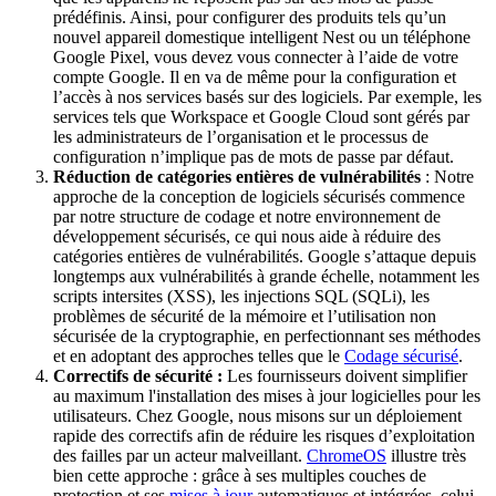
prédéfinis. Ainsi, pour configurer des produits tels qu’un
nouvel appareil domestique intelligent Nest ou un téléphone
Google Pixel, vous devez vous connecter à l’aide de votre
compte Google. Il en va de même pour la configuration et
l’accès à nos services basés sur des logiciels. Par exemple, les
services tels que Workspace et Google Cloud sont gérés par
les administrateurs de l’organisation et le processus de
configuration n’implique pas de mots de passe par défaut.
Réduction de catégories entières de vulnérabilités
: Notre
approche de la conception de logiciels sécurisés commence
par notre structure de codage et notre environnement de
développement sécurisés, ce qui nous aide à réduire des
catégories entières de vulnérabilités. Google s’attaque depuis
longtemps aux vulnérabilités à grande échelle, notamment les
scripts intersites (XSS), les injections SQL (SQLi), les
problèmes de sécurité de la mémoire et l’utilisation non
sécurisée de la cryptographie, en perfectionnant ses méthodes
et en adoptant des approches telles que le
Codage sécurisé
.
Correctifs de sécurité :
Les fournisseurs doivent simplifier
au maximum l'installation des mises à jour logicielles pour les
utilisateurs. Chez Google, nous misons sur un déploiement
rapide des correctifs afin de réduire les risques d’exploitation
des failles par un acteur malveillant.
ChromeOS
illustre très
bien cette approche : grâce à ses multiples couches de
protection et ses
mises à jour
automatiques et intégrées, celui-