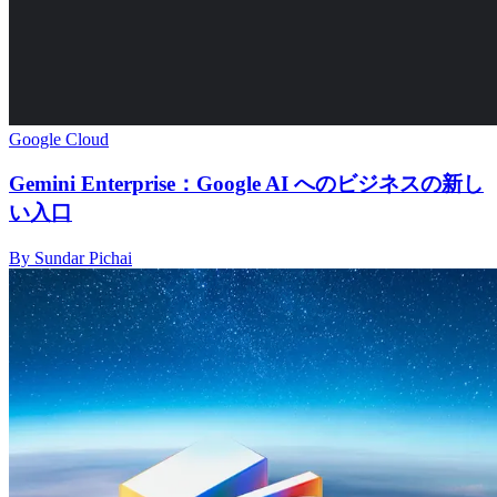
Google Cloud
Gemini Enterprise：Google AI へのビジネスの新し
い入口
By Sundar Pichai