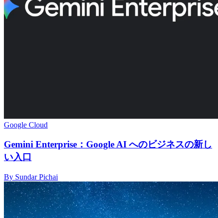
Google Cloud
Gemini Enterprise：Google AI へのビジネスの新し
い入口
By Sundar Pichai