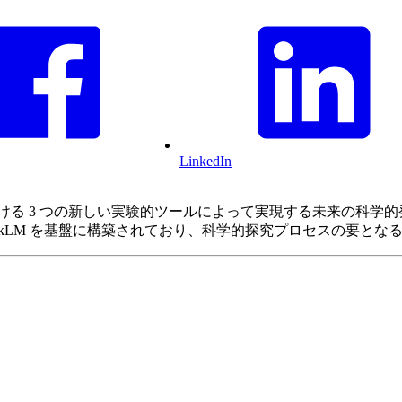
LinkedIn
 や、Google Labs における 3 つの新しい実験的ツールによって実現
ch Assistance、NotebookLM を基盤に構築されており、科学的探