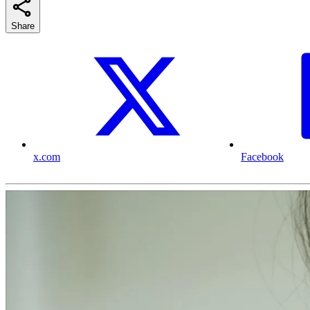
Share
x.com
Facebook