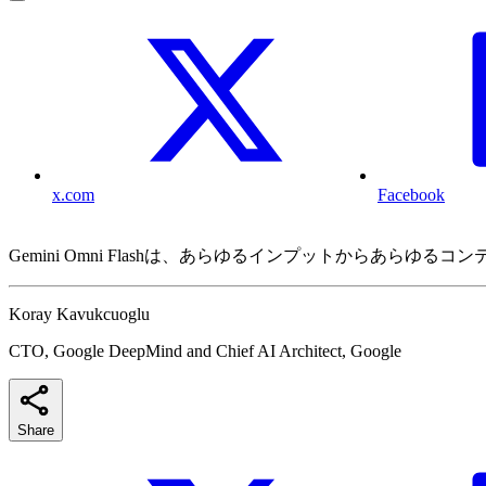
x.com
Facebook
Gemini Omni Flashは、あらゆるインプットから
Koray Kavukcuoglu
CTO, Google DeepMind and Chief AI Architect, Google
Share