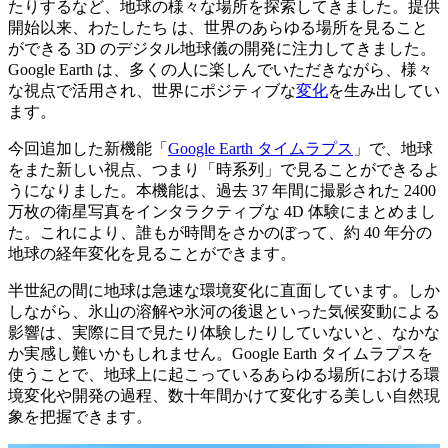
たりするなど、地球の様々な場所を探索してきました。提供
開始以来、わたしたち は、世界のあらゆる場所を見ること
ができる 3D のデジタル地球儀の開発に注力してきました。
Google Earth は、多くの人に楽しんでいただきながら、様々
な視点で活用され、世界にポジティブな
変化
を生み出してい
ます。
今回追加した新機能「
Google Earth タイムラプス
」で、地球
をまた新しい視点、つまり「時系列」で見ることができるよ
うになりました。本機能は、過去 37 年間に撮影された 2400
万枚の衛星写真をインタラクティブな 4D 体験にまとめまし
た。これにより、誰もが時間をさかのぼって、約 40 年分の
地球の経年変化を見ることができます。
半世紀の間に地球は急速な環境変化に直面しています。しか
しながら、氷山の溶解や氷河の後退といった気候変動による
影響は、実際に目で見たり体験したりしていないと、なかな
か実感し難いかもしれません。Google Earth タイムラプスを
使うことで、地球上に起こっているあらゆる場所における環
境変化や開発の過程、数十年間かけて変化する美しい自然現
象を把握できます。