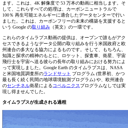
ます。これは、4K 解像度で 53 万本の動画に相当します。そ
して、これらすべての処理は、カーボンニュートラルで
100％ 再生可能エネルギーに適合したデータセンターで行い
ました。これは、カーボンフリーの未来の構築を支援すると
いう Google の
取り組み
（英文）の一環です。
これらのタイムラプス動画の提供は、オープンで誰もがアク
セスできるようなデータ公開の取り組みを行う米国政府と欧
州連合の多大なる協力によるものです。そして、もちろん、
知識と探求の精神のもとに、ロケット、探査車、衛星、宇宙
飛行士を宇宙へ送る彼らの長年の取り組みにおける努力によ
って実現しました。Google Earth のタイムラプスは、NASA
と米国地質調査所の
ランドサット
プログラム (世界初、かつ
最も長く続く民間の地球環境観測プログラム) や、欧州連合
の
センチネル
衛星による
コペルニクス
プログラムなしでは実
現し得ませんでした。
タイムラプスが生成される過程