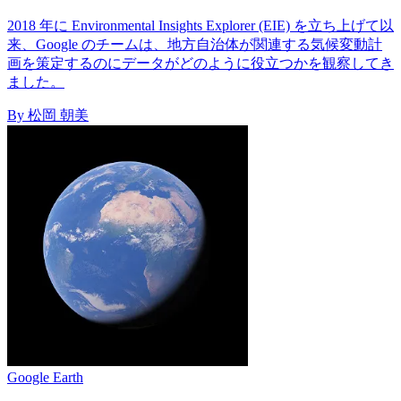
2018 年に Environmental Insights Explorer (EIE) を立ち上げて以
来、Google のチームは、地方自治体が関連する気候変動計
画を策定するのにデータがどのように役立つかを観察してき
ました。
By 松岡 朝美
Google Earth