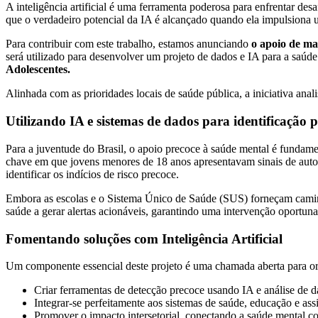
A inteligência artificial é uma ferramenta poderosa para enfrentar de
que o verdadeiro potencial da IA é alcançado quando ela impulsiona u
Para contribuir com este trabalho, estamos anunciando
o apoio de ma
será utilizado para desenvolver um projeto de dados e IA para a saúd
Adolescentes.
Alinhada com as prioridades locais de saúde pública, a iniciativa anal
Utilizando IA e sistemas de dados para identificação p
Para a juventude do Brasil, o apoio precoce à saúde mental é fundamen
chave em que jovens menores de 18 anos apresentavam sinais de auto
identificar os indícios de risco precoce.
Embora as escolas e o Sistema Único de Saúde (SUS) forneçam caminhos
saúde a gerar alertas acionáveis, garantindo uma intervenção oportun
Fomentando soluções com Inteligência Artificial
Um componente essencial deste projeto é uma chamada aberta para org
Criar ferramentas de detecção precoce usando IA e análise de d
Integrar-se perfeitamente aos sistemas de saúde, educação e assi
Promover o impacto intersetorial, conectando a saúde mental co