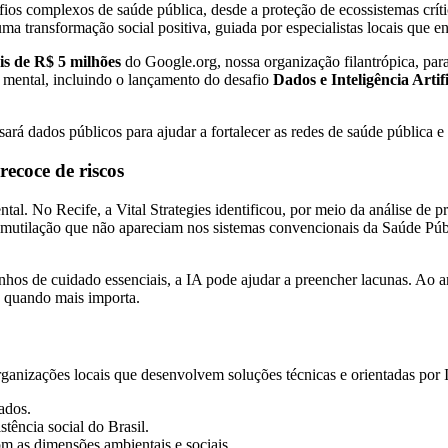
safios complexos de saúde pública, desde a proteção de ecossistemas crít
ma transformação social positiva, guiada por especialistas locais que
is de R$ 5 milhões
do Google.org, nossa organização filantrópica, para
e mental, incluindo o lançamento do desafio
Dados e Inteligência Arti
isará dados públicos para ajudar a fortalecer as redes de saúde pública 
recoce de riscos
tal. No Recife, a Vital Strategies identificou, por meio da análise de
mutilação que não apareciam nos sistemas convencionais da Saúde Públ
 de cuidado essenciais, a IA pode ajudar a preencher lacunas. Ao anali
a quando mais importa.
anizações locais que desenvolvem soluções técnicas e orientadas por 
ados.
stência social do Brasil.
m as dimensões ambientais e sociais.