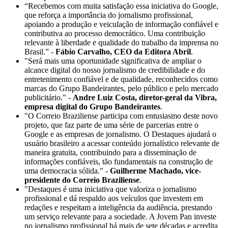
“Recebemos com muita satisfação essa iniciativa do Google,
que reforça a importância do jornalismo profissional,
apoiando a produção e veiculação de informação confiável e
contributiva ao processo democrático. Uma contribuição
relevante à liberdade e qualidade do trabalho da imprensa no
Brasil.” -
Fábio Carvalho, CEO da Editora Abril
.
"Será mais uma oportunidade significativa de ampliar o
alcance digital do nosso jornalismo de credibilidade e do
entretenimento confiável e de qualidade, reconhecidos como
marcas do Grupo Bandeirantes, pelo público e pelo mercado
publicitário." -
Andre Luiz Costa, diretor-geral da Vibra,
empresa digital do Grupo Bandeirantes
.
"O Correio Braziliense participa com entusiasmo deste novo
projeto, que faz parte de uma série de parcerias entre o
Google e as empresas de jornalismo. O Destaques ajudará o
usuário brasileiro a acessar conteúdo jornalístico relevante de
maneira gratuita, contribuindo para a disseminação de
informações confiáveis, tão fundamentais na construção de
uma democracia sólida." -
Guilherme Machado, vice-
presidente do Correio Braziliense
.
"Destaques é uma iniciativa que valoriza o jornalismo
profissional e dá respaldo aos veículos que investem em
redações e respeitam a inteligência da audiência, prestando
um serviço relevante para a sociedade. A Jovem Pan investe
no jornalismo profissional há mais de sete décadas e acredita