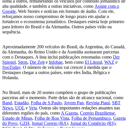
soma a outros, remunerando os veículos por conteúdo jornalístico de
alta qualidade, e também a outras iniciativas, como
Assine com o
Google
, Web Stories e notícias em formato de áudio. Com ele,
reforçamos nosso compromisso de longo prazo em ajudar a
fortalecer o ecossistema jornalístico. Destaques estreia hoje primeiro
para leitores do Brasil e da Alemanha. Outros países virão na
sequência.
Aproximadamente 200 veículos do Brasil, da Argentina, do Canadá,
da Alemanha, do Reino Unido e da Austrália assinaram parcerias
com o Destaques. A lista inclui publicações renomadas como
Der
Spiegel
,
Stern
,
Die Zeit
e
Infobae
, bem como
El Litoral
,
WAZ
e
SooToday
. O número de veículos vai crescer à medida que o
Destaques chegar a outros países, entre eles Índia, Bélgica e
Holanda.
No Brasil, mais de 20 nomes compõem o grupo de publicações
parceiras até o momento. Parte delas são de alcance nacional, como
Band
,
Estadão
,
Folha de S.Paulo
,
Jovem Pan
,
Revista Piauí
,
SBT
News
,
UOL
e
Veja
. Outras são importantes redações atuantes nas
diferentes regiões do país, como
A Gazeta
,
Correio Braziliense
,
Estado de Minas
,
Folha de Boa Vista
,
Folha de Pernambuco
,
Gazeta
do Povo
,
GZH
,
Jornal Correio (BA)
,
Jornal do Comércio (RS)
,