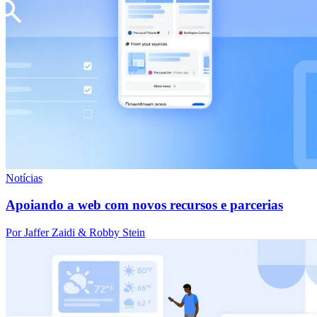
Notícias
Apoiando a web com novos recursos e parcerias
Por Jaffer Zaidi & Robby Stein