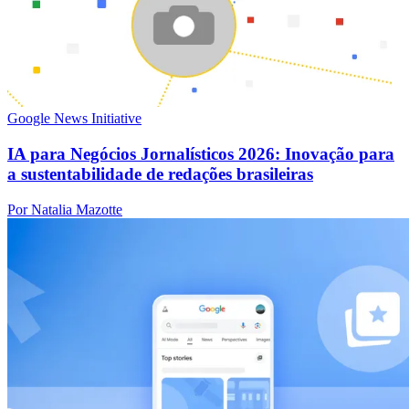
Google News Initiative
IA para Negócios Jornalísticos 2026: Inovação para
a sustentabilidade de redações brasileiras
Por Natalia Mazotte