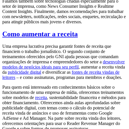
Falamos também sobre tecnologias criadas especialmente para o
setor de imprensa, como News Consumer Insights e Realtime
Content Insights. Finalmente, damos recomendações para trabalhar
com newsletters, notificações, redes sociais, enquetes, recirculação e
para atingir públicos mais jovens e diversos.
Como aumentar a receita
Uma empresa lucrativa precisa garantir fontes de receita que
financiem o trabalho jornalístico. O segundo conjunto de
treinamentos oferecidos pelo GNI ajuda pessoas que comandam
organizações de imprensa e empreendedores do setor a
desenvolver
modelos de negócios ideais para seu perfil
, aumentar a receita vinda
da
publicidade digital
e diversificar as
fontes de receita vindas de
leitores
– e como assinaturas, programas para membros e doações.
Para quem está interessado em conhecimentos básicos sobre o
funcionamento de uma empresa de mídia, oferecemos treinamentos
sobre modelos de
receita
, sustentabilidade financeira e métodos para
obter financiamento. Oferecemos ainda aulas aprofundadas sobre
publicidade digital, com temas como o cálculo do potencial de
receita vinda de anúncios e uso de ferramentas como Google
AdSense e Ad Manager. Na parte sobre receita vinda dos leitores,
oferecemos orientações para usar o Reader Revenue Manager do
Google e sobre formas de promover assinaturas.