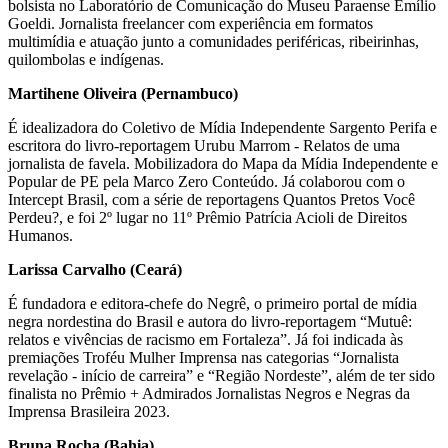
bolsista no Laboratório de Comunicação do Museu Paraense Emílio
Goeldi. Jornalista freelancer com experiência em formatos
multimídia e atuação junto a comunidades periféricas, ribeirinhas,
quilombolas e indígenas.
Martihene Oliveira (Pernambuco)
É idealizadora do Coletivo de Mídia Independente Sargento Perifa e
escritora do livro-reportagem Urubu Marrom - Relatos de uma
jornalista de favela. Mobilizadora do Mapa da Mídia Independente e
Popular de PE pela Marco Zero Conteúdo. Já colaborou com o
Intercept Brasil, com a série de reportagens Quantos Pretos Você
Perdeu?, e foi 2º lugar no 11º Prêmio Patrícia Acioli de Direitos
Humanos.
Larissa Carvalho (Ceará)
É fundadora e editora-chefe do Negrê, o primeiro portal de mídia
negra nordestina do Brasil e autora do livro-reportagem “Mutuê:
relatos e vivências de racismo em Fortaleza”. Já foi indicada às
premiações Troféu Mulher Imprensa nas categorias “Jornalista
revelação - início de carreira” e “Região Nordeste”, além de ter sido
finalista no Prêmio + Admirados Jornalistas Negros e Negras da
Imprensa Brasileira 2023.
Bruna Rocha (Bahia)