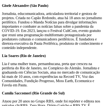
Gisele Alexandre (São Paulo)
Jornalista, educomunicadora, articuladora territorial e gestora de
projetos. Criada no Capão Redondo, atua há 18 anos no jornalismo
periférico. Fundou o Manda Notícias para divulgar informações
importantes e combater as notícias falsas sobre a pandemia da
COVID-19. Em 2023, lançou o Festival CultCom, evento gratuito
que reuni uma programação multiformato protagonizada por
produtores culturais e comunicadores periféricos. É fundadora e
diretora-executiva da Pauta Periférica, produtora de conhecimento e
conteúdo independente.
Lia Soares (Rio de Janeiro)
Lia é uma mulher trans, pernambucana, preta que cresceu na
periferia do Rio de Janeiro, no Complexo do Alemão. Jornalista e
graduanda em Ciências Sociais, atua no mercado de comunicação
há mais de 10 anos, com experiências na Record TV, Voz das
Comunidades, Fundição Progresso, Moss Earth, Ecomunica e
Favela em Pauta.
Camila Saccomori (Rio Grande do Sul)
Atuou por 20 anos no Grupo RBS, onde foi repórter e editora nos
veículos clicRBS, Zero Hora, Diário Gaúcho e RBS TV. É