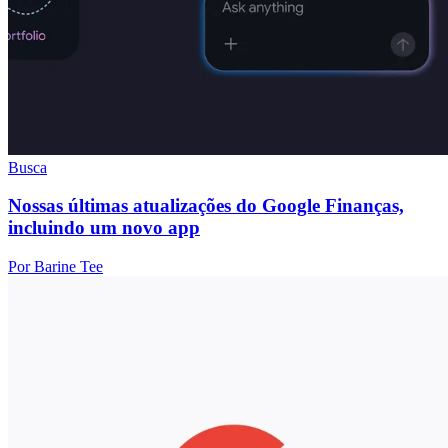
Busca
Nossas últimas atualizações do Google Finanças,
incluindo um novo app
Por Barine Tee