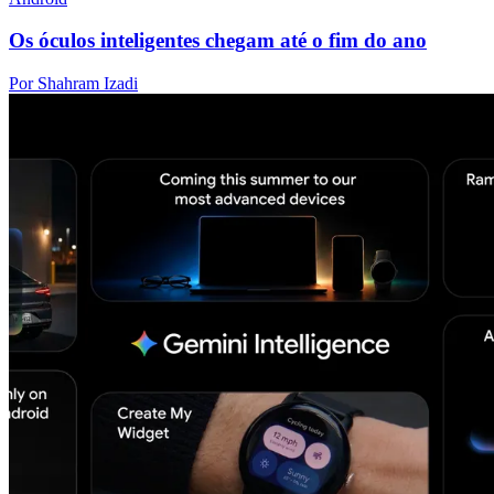
Os óculos inteligentes chegam até o fim do ano
Por Shahram Izadi