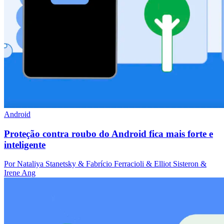
Android
Proteção contra roubo do Android fica mais forte e
inteligente
Por Nataliya Stanetsky & Fabrício Ferracioli & Elliot Sisteron &
Irene Ang