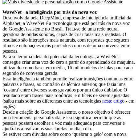
WaveNet - a inteligência por trás da nova voz
Desenvolvida pela DeepMind, empresa de inteligência artificial da
Alphabet, a WaveNet é a tecnologia que está por trás da nova voz
do Google Assistente no Brasil. Trata-se de uma rede neural
geradora de ondas sonoras, capaz de criar falas mais realistas. O
resultado são interações mais naturais, com respostas que seguem
ritmos e entonações mais parecidos com os de uma conversa entre
pessoas.
Para se ter uma ideia do potencial da tecnologia, a WaveNet
consegue criar uma voz do zero a partir do aprendizado de máquina,
utilizando como base, em média, 16 mil modelos de falas para cada
segundo de conversa gerada.
Essa inteligência também permite realizar transições contínuas entre
palavras e frases, ao contrário da técnica anterior, que fazia uma
‘costura’ entre diversos sons gravados por um único dublador. O
resultado eram frases mais robóticas e difíceis de serem ajustadas
(saiba mais sobre as diferenças entre as tecnologias
neste artigo
- em
inglês).
Desde a criação do Google Assistente, o nosso objetivo é oferecer
uma ferramenta personalizada, e isso significa permitir que as
pessoas possam escolher a voz mais adequada para conversar e
ajudá-las a realizar as suas tarefas no dia a dia.
Se estiver com dúvidas sobre como ‘quebrar o gelo’ com a nova