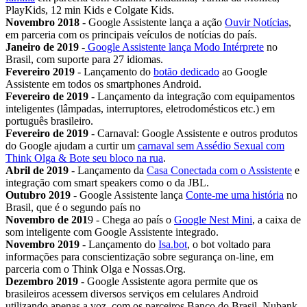
PlayKids, 12 min Kids e Colgate Kids.
Novembro 2018
- Google Assistente lança a ação
Ouvir Notícias
,
em parceria com os principais veículos de notícias do país.
Janeiro de 2019
-
Google Assistente lança Modo Intérprete
no
Brasil, com suporte para 27 idiomas.
Fevereiro 2019
- Lançamento do
botão dedicado
ao Google
Assistente em todos os smartphones Android.
Fevereiro de 2019
- Lançamento da integração com equipamentos
inteligentes (lâmpadas, interruptores, eletrodomésticos etc.) em
português brasileiro.
Fevereiro de 2019
- Carnaval: Google Assistente e outros produtos
do Google ajudam a curtir um
carnaval sem Assédio Sexual com
Think Olga & Bote seu bloco na rua
.
Abril de 2019
- Lançamento da
Casa Conectada com o Assistente
e
integração com smart speakers como o da JBL.
Outubro 2019
- Google Assistente lança
Conte-me uma história
no
Brasil, que é o segundo país no
Novembro de 201
9 - Chega ao país o
Google Nest Mini
, a caixa de
som inteligente com Google Assistente integrado.
Novembro 2019
- Lançamento do
Isa.bot
, o bot voltado para
informações para conscientização sobre segurança on-line, em
parceria com o Think Olga e Nossas.Org.
Dezembro 2019
- Google Assistente agora permite que os
brasileiros acessem diversos serviços em celulares Android
utilizando apenas a voz, com os parceiros Banco do Brasil, Nubank