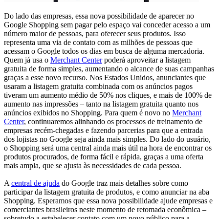
Do lado das empresas, essa nova possibilidade de aparecer no
Google Shopping sem pagar pelo espaço vai conceder acesso a um
número maior de pessoas, para oferecer seus produtos. Isso
representa uma via de contato com as milhões de pessoas que
acessam o Google todos os dias em busca de alguma mercadoria.
Quem já usa o
Merchant Center
poderá aproveitar a listagem
gratuita de forma simples, aumentando o alcance de suas campanhas
graças a esse novo recurso. Nos Estados Unidos, anunciantes que
usaram a listagem gratuita combinada com os anúncios pagos
tiveram um aumento médio de 50% nos cliques, e mais de 100% de
aumento nas impressões – tanto na listagem gratuita quanto nos
anúncios exibidos no Shopping. Para quem é novo no
Merchant
Center
, continuaremos alinhando os processos de treinamento de
empresas recém-chegadas e fazendo parcerias para que a entrada
dos lojistas no Google seja ainda mais simples. Do lado do usuário,
o Shopping será uma central ainda mais útil na hora de encontrar os
produtos procurados, de forma fácil e rápida, graças a uma oferta
mais ampla, que se ajusta às necessidades de cada pessoa.
A
central de ajuda
do Google traz mais detalhes sobre como
participar da listagem gratuita de produtos, e como anunciar na aba
Shopping. Esperamos que essa nova possibilidade ajude empresas e
comerciantes brasileiros neste momento de retomada econômica –
sobretudo a estabelecer contato com um novo público para a