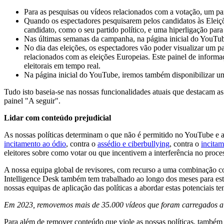
Para as pesquisas ou vídeos relacionados com a votação, um pa
Quando os espectadores pesquisarem pelos candidatos às Eleiçõ
candidato, como o seu partido político, e uma hiperligação para
Nas últimas semanas da campanha, na página inicial do YouTub
No dia das eleições, os espectadores vão poder visualizar um pa
relacionados com as eleições Europeias. Este painel de informa
eleitorais em tempo real.
Na página inicial do YouTube, iremos também disponibilizar uma
Tudo isto baseia-se nas nossas funcionalidades atuais que destacam as
painel "A seguir".
Lidar com conteúdo prejudicial
As nossas políticas determinam o que não é permitido no YouTube e ap
incitamento ao ódio
, contra o
assédio e ciberbullying
, contra o
incitam
eleitores sobre como votar ou que incentivem a interferência no proce
A nossa equipa global de revisores, com recurso a uma combinação co
Intelligence Desk também tem trabalhado ao longo dos meses para esta
nossas equipas de aplicação das políticas a abordar estas potenciais 
Em 2023, removemos mais de 35.000 vídeos que foram carregados a p
Para além de remover conteúdo que viole as nossas políticas, tamb