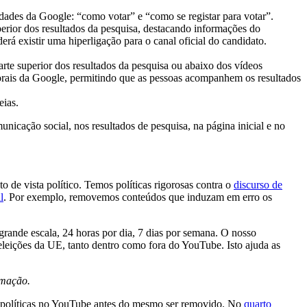
idades da Google: “como votar” e “como se registar para votar”.
erior dos resultados da pesquisa, destacando informações do
rá existir uma hiperligação para o canal oficial do candidato.
arte superior dos resultados da pesquisa ou abaixo dos vídeos
itorais da Google, permitindo que as pessoas acompanhem os resultados
eias.
nicação social, nos resultados de pesquisa, na página inicial e no
de vista político. Temos políticas rigorosas contra o
discurso de
l
. Por exemplo, removemos conteúdos que induzam em erro os
rande escala, 24 horas por dia, 7 dias por semana. O nosso
eleições da UE, tanto dentro como fora do YouTube. Isto ajuda as
rmação.
a políticas no YouTube antes do mesmo ser removido. No
quarto