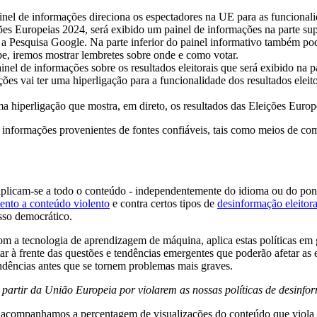
inel de informações direciona os espectadores na UE para as funcional
es Europeias 2024, será exibido um painel de informações na parte sup
 a Pesquisa Google. Na parte inferior do painel informativo também pode
e, iremos mostrar lembretes sobre onde e como votar.
inel de informações sobre os resultados eleitorais que será exibido na p
ções vai ter uma hiperligação para a funcionalidade dos resultados ele
 hiperligação que mostra, em direto, os resultados das Eleições Europ
 informações provenientes de fontes confiáveis, tais como meios de comu
licam-se a todo o conteúdo - independentemente do idioma ou do ponto 
ento a conteúdo violento
e contra certos tipos de
desinformação eleitora
sso democrático.
m a tecnologia de aprendizagem de máquina, aplica estas políticas em g
r à frente das questões e tendências emergentes que poderão afetar as 
tendências antes que se tornem problemas mais graves.
artir da União Europeia por violarem as nossas políticas de desinfo
ém acompanhamos a percentagem de visualizações do conteúdo que viol