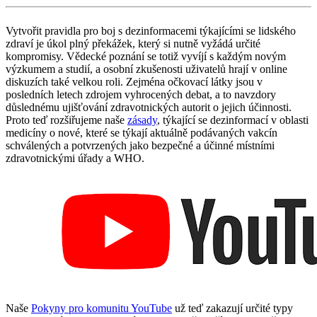
Vytvořit pravidla pro boj s dezinformacemi týkajícími se lidského
zdraví je úkol plný překážek, který si nutně vyžádá určité
kompromisy. Vědecké poznání se totiž vyvíjí s každým novým
výzkumem a studií, a osobní zkušenosti uživatelů hrají v online
diskuzích také velkou roli. Zejména očkovací látky jsou v
posledních letech zdrojem vyhrocených debat, a to navzdory
důslednému ujišťování zdravotnických autorit o jejich účinnosti.
Proto teď rozšiřujeme naše
zásady
, týkající se dezinformací v oblasti
medicíny o nové, které se týkají aktuálně podávaných vakcín
schválených a potvrzených jako bezpečné a účinné místními
zdravotnickými úřady a WHO.
Naše
Pokyny pro komunitu YouTube
už teď zakazují určité typy