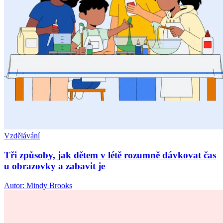
Vzdělávání
Tři způsoby, jak dětem v létě rozumně dávkovat čas
u obrazovky a zabavit je
Autor: Mindy Brooks