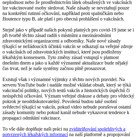
neplodnost nebo že prostřednictvím látek obsažených ve vakcínách
lze vakcinované osoby sledovat. Naše zásady se nevztahují pouze
na konkrétní rutinní očkování, například proti spalničkám nebo
žloutence typu B, ale platí i pro obecná prohlášení o vakcínách.
Stejně jako v případě našich pokynů platných pro covid-19 jsme se i
při tvorbě těchto zásad radili s místními a mezinárodními
zdravotnickými organizacemi a odborníky. Naše nové zásady
týkající se nežádoucích účinků vakcín se odkazují na veřejné zdroje
o vakcínách od zdravotnických institucí, které jsou podloženy
lékařským konsensem. Tyto změny zásad vstupují v platnost
dnešním dnem a jako u každé významné aktualizace bude nějaký
čas trvat, než je naše systémy začnou plně prosazovat.
Existují však i významné výjimky z těchto nových pravidel. Na
serveru YouTube bude i nadále možné vkládat obsah, který se týká
vakcinační politiky, nových testů vakcín a historických úspěchů či
neúspěchů očkování. Význam veřejné diskuse a debaty pro vědecký
pokrok je neoddiskutovatelný. Povolená budou také osobní
svědectví týkající se vakcín, pokud video nebude porušovat ostatní
zásady komunity nebo pokud kanál nebude vykazovat tendence k
propagaci odmítání vakcinace.
To vše dále doplňuje naši práci na
zviditelňování spolehlivých a
potvrzených lékařských informací
na naší platformě a propojování