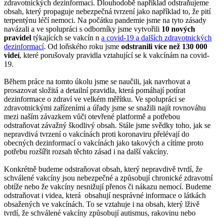
zdravotnických dezinformací. Dlouhodobě například odstraňujeme
obsah, který propaguje nebezpečná tvrzení jako například to, že pití
terpentýnu léčí nemoci. Na počátku pandemie jsme na tyto zásady
navázali a ve spolupráci s odborníky jsme vytvořili
10 nových
pravidel
týkajících se vakcín n
a covid-19 a dalších zdravotnických
dezinformací
. Od loňského roku jsme
odstranili
více než 130 000
videí
, které porušovaly pravidla vztahující se k vakcínám na covid-
19.
Během práce na tomto úkolu jsme se naučili, jak navrhovat a
prosazovat složitá a detailní pravidla, která pomáhají potírat
dezinformace o zdraví ve velkém měřítku. Ve spolupráci se
zdravotnickými zařízeními a úřady jsme se snažili najít rovnováhu
mezi naším závazkem vůči otevřené platformě a potřebou
odstraňovat závažný škodlivý obsah. Stále jsme svědky toho, jak se
nepravdivá tvrzení o vakcínách proti koronaviru přelévají do
obecných dezinformací o vakcínách jako takových a cítíme proto
potřebu rozšířit rozsah těchto zásad i na další vakcíny.
Konkrétně budeme odstraňovat obsah, který nepravdivě tvrdí, že
schválené vakcíny jsou nebezpečné a způsobují chronické zdravotní
obtíže nebo že vakcíny nesnižují přenos či nákazu nemocí. Budeme
odstraňovat i videa, která obsahují nesprávné informace o látkách
obsažených ve vakcínách. To se vztahuje i na obsah, který lživě
tvrdí, že schválené vakcíny způsobují autismus, rakovinu nebo