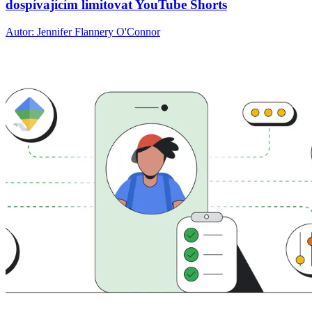
dospívajícím limitovat YouTube Shorts
Autor: Jennifer Flannery O'Connor