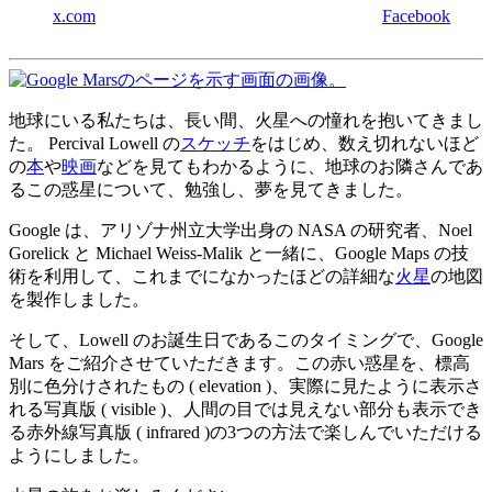
x.com
Facebook
地球にいる私たちは、長い間、火星への憧れを抱いてきまし
た。 Percival Lowell の
スケッチ
をはじめ、数え切れないほど
の
本
や
映画
などを見てもわかるように、地球のお隣さんであ
るこの惑星について、勉強し、夢を見てきました。
Google は、アリゾナ州立大学出身の NASA の研究者、Noel
Gorelick と Michael Weiss-Malik と一緒に、Google Maps の技
術を利用して、これまでになかったほどの詳細な
火星
の地図
を製作しました。
そして、Lowell のお誕生日であるこのタイミングで、Google
Mars をご紹介させていただきます。この赤い惑星を、標高
別に色分けされたもの ( elevation )、実際に見たように表示さ
れる写真版 ( visible )、人間の目では見えない部分も表示でき
る赤外線写真版 ( infrared )の3つの方法で楽しんでいただける
ようにしました。