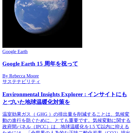
Google Earth
Google Earth 15 周年を祝って
By Rebecca Moore
サステナビリティ
Environmental Insights Explorer : インサイトにも
とづいた地球温暖化対策を
温室効果ガス（ GHG ）の排出量を削減することは、気候変
動の進行を防ぐために、とても重要です。気候変動に関する
政府間パネル（IPCC）は、地球温暖化を1.5 ℃以内に抑える
ためには、「全世界の人為的な正味二酸化炭素（CO2）排出