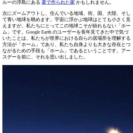
ルーの浮島にある
葦で作られた家
かもしれません。
次にズームアウトし、住んでいる地域、街、国、大陸、そし
て青い地球を眺めます。宇宙に浮かぶ地球はとても小さく見
えますが、私たちにとってこの地球こそが紛れもない「ホー
ム」です。Google Earth のユーザーを長年見てきた中で気づ
いたことは、私たちが世界における自らの居場所を理解する
方法が「ホーム」であり、私たち自身よりも大きな存在とつ
ながるための手段も「ホーム」であるということです。アー
スデーを前に、それを思い出しました。