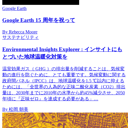
Google Earth
Google Earth 15 周年を祝って
By Rebecca Moore
サステナビリティ
Environmental Insights Explorer : インサイトにも
とづいた地球温暖化対策を
温室効果ガス（ GHG ）の排出量を削減することは、気候変
動の進行を防ぐために、とても重要です。気候変動に関する
政府間パネル（IPCC）は、地球温暖化を1.5 ℃以内に抑える
ためには、「全世界の人為的な正味二酸化炭素（CO2）排出
量は、2030年までに2010年の水準から約45%減少させ、2050
年頃に『正味ゼロ』を達成する必要がある」…
By 松岡 朝美