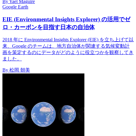
By Yael Maguire
Google Earth
EIE (Environmental Insights Explorer) の活用でゼ
ロ・カーボンを目指す日本の自治体
2018 年に Environmental Insights Explorer (EIE) を立ち上げて以
来、Google のチームは、地方自治体が関連する気候変動計
画を策定するのにデータがどのように役立つかを観察してき
ました。
By 松岡 朝美