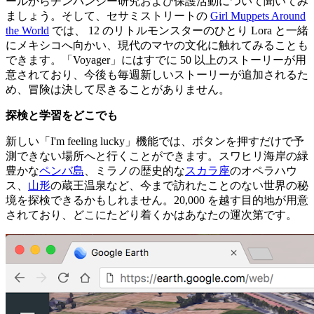
ールからチンパンジー研究および保護活動について聞いてみ
ましょう。そして、セサミストリートの
Girl Muppets Around
the World
では、 12 のリトルモンスターのひとり Lora と一緒
にメキシコへ向かい、現代のマヤの文化に触れてみることも
できます。「Voyager」にはすでに 50 以上のストーリーが用
意されており、今後も毎週新しいストーリーが追加されるた
め、冒険は決して尽きることがありません。
探検と学習をどこでも
新しい「I'm feeling lucky」機能では、ボタンを押すだけで予
測できない場所へと行くことができます。スワヒリ海岸の緑
豊かな
ペンバ島
、ミラノの歴史的な
スカラ座
のオペラハウ
ス、
山形
の蔵王温泉など、今まで訪れたことのない世界の秘
境を探検できるかもしれません。20,000 を越す目的地が用意
されており、どこにたどり着くかはあなたの運次第です。