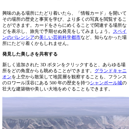
興味のある場所にたどり着いたら、「情報カード」を開いて
その場所の歴史と事実を学び、より多くの写真を閲覧するこ
とができます。カードをさらにめくることで関連する場所な
どを表示し、旅先で予期せぬ発見をしてみましょう。
スペイ
ンのバレンシア
の
美しい芸術科学都市
など、知らなかった場
所にたどり着くかもしれません。
発見した美しさを共有する
新しく追加された 3D ボタンをクリックすると、あらゆる場
所をどの角度からも眺めることができます。
グランドキャニ
オン
を上空から散策して地質層を観察することも、フランス
のロワール渓谷にある 500 年の歴史を持つ
シャンボール城
の
壮大な建築物や美しい大地をめぐることもできます。