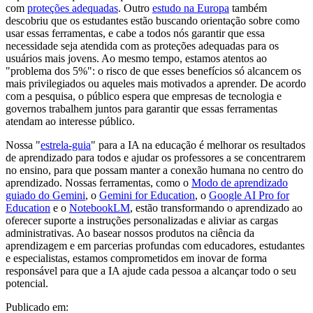
com
proteções adequadas
. Outro
estudo na Europa
também
descobriu que os estudantes estão buscando orientação sobre como
usar essas ferramentas, e cabe a todos nós garantir que essa
necessidade seja atendida com as proteções adequadas para os
usuários mais jovens. Ao mesmo tempo, estamos atentos ao
"problema dos 5%": o risco de que esses benefícios só alcancem os
mais privilegiados ou aqueles mais motivados a aprender. De acordo
com a pesquisa, o público espera que empresas de tecnologia e
governos trabalhem juntos para garantir que essas ferramentas
atendam ao interesse público.
Nossa "
estrela-guia
" para a IA na educação é melhorar os resultados
de aprendizado para todos e ajudar os professores a se concentrarem
no ensino, para que possam manter a conexão humana no centro do
aprendizado. Nossas ferramentas, como o
Modo de aprendizado
guiado do Gemini
, o
Gemini for Education
, o
Google AI Pro for
Education
e o
NotebookLM
, estão transformando o aprendizado ao
oferecer suporte a instruções personalizadas e aliviar as cargas
administrativas. Ao basear nossos produtos na ciência da
aprendizagem e em parcerias profundas com educadores, estudantes
e especialistas, estamos comprometidos em inovar de forma
responsável para que a IA ajude cada pessoa a alcançar todo o seu
potencial.
Publicado em: