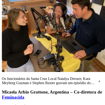
Os funcionários da Santa Cruz Local Natalya Dreszer, Kara
Meyberg Guzman e Stephen Baxter gravam um episódio do
podcast Santa Cruz Local. (Jacob Meyberg Guzman - Santa
Cruz Local)
Micaela Arbio Grattone, Argentina – Co-diretora de
Feminacida