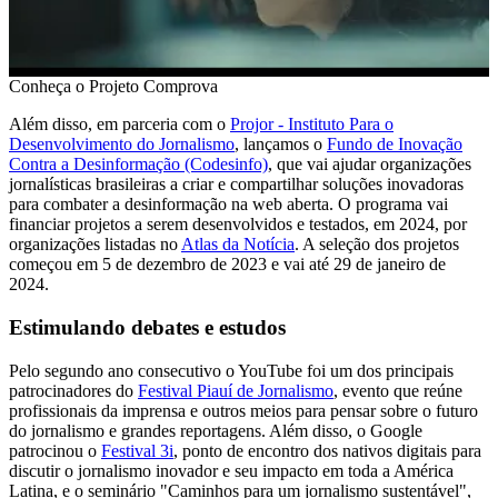
Conheça o Projeto Comprova
Além disso, em parceria com o
Projor - Instituto Para o
Desenvolvimento do Jornalismo
, lançamos o
Fundo de Inovação
Contra a Desinformação (Codesinfo)
, que vai ajudar organizações
jornalísticas brasileiras a criar e compartilhar soluções inovadoras
para combater a desinformação na web aberta. O programa vai
financiar projetos a serem desenvolvidos e testados, em 2024, por
organizações listadas no
Atlas da Notícia
. A seleção dos projetos
começou em 5 de dezembro de 2023 e vai até 29 de janeiro de
2024.
Estimulando debates e estudos
Pelo segundo ano consecutivo o YouTube foi um dos principais
patrocinadores do
Festival Piauí de Jornalismo
, evento que reúne
profissionais da imprensa e outros meios para pensar sobre o futuro
do jornalismo e grandes reportagens. Além disso, o Google
patrocinou o
Festival 3i
, ponto de encontro dos nativos digitais para
discutir o jornalismo inovador e seu impacto em toda a América
Latina, e o seminário "Caminhos para um jornalismo sustentável",