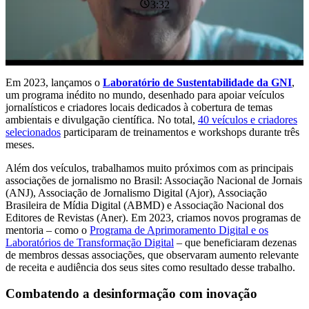
3:32
Em 2023, lançamos o
Laboratório de Sustentabilidade da GNI
,
um programa inédito no mundo, desenhado para apoiar veículos
jornalísticos e criadores locais dedicados à cobertura de temas
ambientais e divulgação científica. No total,
40 veículos e criadores
selecionados
participaram de treinamentos e workshops durante três
meses.
Além dos veículos, trabalhamos muito próximos com as principais
associações de jornalismo no Brasil: Associação Nacional de Jornais
(ANJ), Associação de Jornalismo Digital (Ajor), Associação
Brasileira de Mídia Digital (ABMD) e Associação Nacional dos
Editores de Revistas (Aner). Em 2023, criamos novos programas de
mentoria – como o
Programa de Aprimoramento Digital e os
Laboratórios de Transformação Digital
– que beneficiaram dezenas
de membros dessas associações, que observaram aumento relevante
de receita e audiência dos seus sites como resultado desse trabalho.
Combatendo a desinformação com inovação