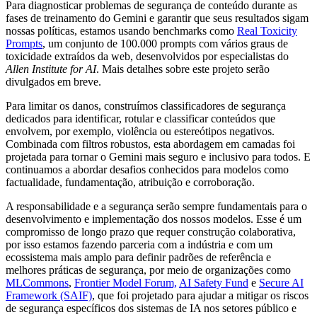
Para diagnosticar problemas de segurança de conteúdo durante as
fases de treinamento do Gemini e garantir que seus resultados sigam
nossas políticas, estamos usando benchmarks como
Real Toxicity
Prompts
, um conjunto de 100.000 prompts com vários graus de
toxicidade extraídos da web, desenvolvidos por especialistas do
Allen Institute for AI
. Mais detalhes sobre este projeto serão
divulgados em breve.
Para limitar os danos, construímos classificadores de segurança
dedicados para identificar, rotular e classificar conteúdos que
envolvem, por exemplo, violência ou estereótipos negativos.
Combinada com filtros robustos, esta abordagem em camadas foi
projetada para tornar o Gemini mais seguro e inclusivo para todos. E
continuamos a abordar desafios conhecidos para modelos como
factualidade, fundamentação, atribuição e corroboração.
A responsabilidade e a segurança serão sempre fundamentais para o
desenvolvimento e implementação dos nossos modelos. Esse é um
compromisso de longo prazo que requer construção colaborativa,
por isso estamos fazendo parceria com a indústria e com um
ecossistema mais amplo para definir padrões de referência e
melhores práticas de segurança, por meio de organizações como
MLCommons
,
Frontier Model Forum,
AI Safety Fund
e
Secure AI
Framework (SAIF)
, que foi projetado para ajudar a mitigar os riscos
de segurança específicos dos sistemas de IA nos setores público e