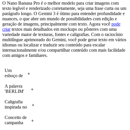
O Nano Banana Pro é o melhor modelo para criar imagens com
padrões de
informações
Search
texto legível e renderizado corretamente, seja uma frase curta ou um
crescimento.
do mundo
Grounding e,
parágrafo longo. O Gemini 3 é ótimo para entender profundidade e
Prompt: Crie
real.
assim, criar um
nuances, o que abre um mundo de possibilidades com edição e
um
Prompt: Crie
infográfico em
geração de imagens, principalmente com texto. Agora você
pode
infográfico
um
estilo pop art.
criar
textos mais detalhados em mockups ou pôsteres com uma
sobre esta
infográfico
variedade maior de texturas, fontes e caligrafias. Com o raciocínio
planta,
que mostre
multilíngue aprimorado do Gemini, você pode gerar texto em vários
destacando
como fazer
idiomas ou localizar e traduzir seu conteúdo para escalar
informações
chá de
internacionalmente e/ou compartilhar conteúdo com mais facilidade
interessantes.
cardamomo.
com amigos e familiares.
Um
esboço de
storyboard
em preto e
A palavra
branco
'BERLIM'
mostrando
integrada à
um plano
arquitetura
Caligrafia
geral, um
de um
inspirada no
plano
quarteirão,
significado,
médio, um
abrangendo
mostrando a
Conceito de
close-up e
vários
capacidade
campanha
um plano
edifícios.
de gerar
de bebidas