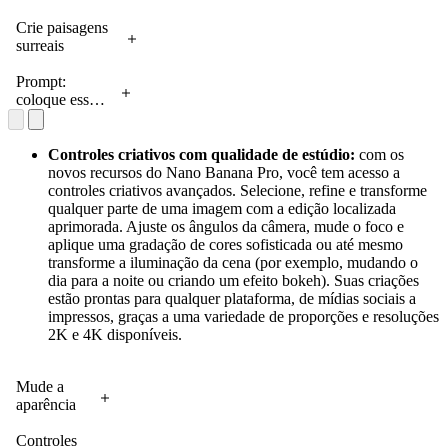
vários
combinando
casas, e a
palavra de
evocando uma
marmota
personagens,
vários
Crie paisagens
semelhança
forma
estética de
pudesse
em uma
elementos.
surreais
com as
dramática.
impressão retrô.
atirar
composição
Prompt:
combinando
letras é sutil.
composição:
Proporção 16:9
madeira?"
complexa.
combine estas
vários
Prompt:
renderização
feita de
Prompt:
imagens em
elementos de
coloque essas
vetorial
madeira
plano médio
uma imagem
entrada.
cinco pessoas
plana de
arremessada
dos 14
cinematográfica
Prompt:
e este cachorro
todos os
por uma
personagens
organizada
combine estas
em uma única
Controles criativos com qualidade de estúdio:
com os
logotipos em
marmota.
fofinhos
adequadamente
imagens em
imagem. Eles
novos recursos do Nano Banana Pro, você tem acesso a
preto sobre
sentados lado
no formato
uma imagem
devem caber
controles criativos avançados. Selecione, refine e transforme
um fundo
a lado em um
16:9 e mude o
cinematográfica
em uma foto
qualquer parte de uma imagem com a edição localizada
branco.
sofá de
vestido do
organizada de
impressionante
aprimorada. Ajuste os ângulos da câmera, mude o foco e
tecido bege
manequim para
forma
e premiada no
aplique uma gradação de cores sofisticada ou até mesmo
desgastado e
o vestido da
adequada no
estilo de um
transforme a iluminação da cena (por exemplo, mudando o
no chão.
imagem.
formato 16:9
editorial de
dia para a noite ou criando um efeito bokeh). Suas criações
Todos estão
moda. A
estão prontas para qualquer plataforma, de mídias sociais a
olhando para
identidade das
impressos, graças a uma variedade de proporções e resoluções
a frente,
cinco pessoas,
2K e 4K disponíveis.
assistindo a
as roupas e o
uma televisão
cachorro
Mude a
antiga com
precisam ser
aparência
caixa de
consistentes,
de uma
madeira
mas eles
imagem
Controles
colocada em
podem e