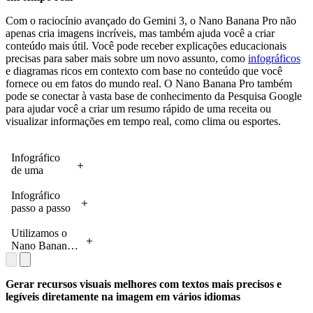
Com o raciocínio avançado do Gemini 3, o Nano Banana Pro não
apenas cria imagens incríveis, mas também ajuda você a criar
conteúdo mais útil. Você pode receber explicações educacionais
precisas para saber mais sobre um novo assunto, como
infográficos
e diagramas ricos em contexto com base no conteúdo que você
fornece ou em fatos do mundo real. O Nano Banana Pro também
pode se conectar à vasta base de conhecimento da Pesquisa Google
para ajudar você a criar um resumo rápido de uma receita ou
visualizar informações em tempo real, como clima ou esportes.
Infográfico
de uma
planta
doméstica
Infográfico
comum,
passo a passo
Colar de
para preparar
Tartarugas,
Elaichi Chai
Utilizamos o
com
(chá de
Nano Banana
informações
cardamomo),
Pro para obter
sobre sua
demonstrando
dados
origem,
a capacidade
meteorológicos
Gerar recursos visuais melhores com textos mais precisos e
cuidados
de visualizar
em tempo real
legíveis diretamente na imagem em vários idiomas
essenciais e
receitas e
através do