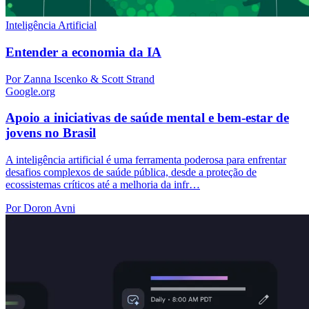
Inteligência Artificial
Entender a economia da IA
Por Zanna Iscenko & Scott Strand
Google.org
Apoio a iniciativas de saúde mental e bem-estar de
jovens no Brasil
A inteligência artificial é uma ferramenta poderosa para enfrentar
desafios complexos de saúde pública, desde a proteção de
ecossistemas críticos até a melhoria da infr…
Por Doron Avni