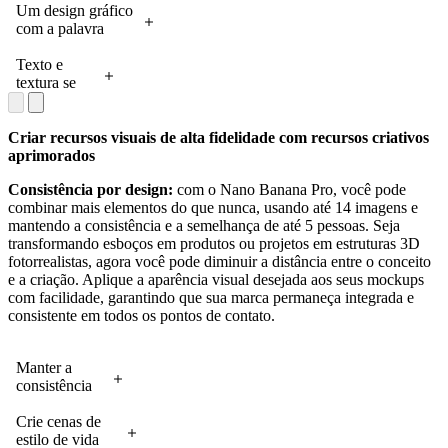
subjetivo
Prompt:
texto
mostrando a
Um design gráfico
para uma
vista de uma
expressivo
tradução e a
com a palavra
cena de
rua em
com uma
renderização
'TYPOGRAPHY'
filme.
Berlim num
variedade
precisas de
em uma textura
Texto e
Prompt:
dia
maior de
um texto em
retrô de serigrafia.
textura se
crie um
ensolarado,
texturas e
inglês para o
Prompt: um
misturam de
storyboard
com
fontes.
coreano.
design vibrante e
forma
para esta
sombras
Prompt: crie
Prompt:
chamativo com a
criativa ao
Criar recursos visuais de alta fidelidade com recursos criativos
cena.
marcantes.
8 logotipos
traduza todo
palavra
integrar a
aprimorados
As casas
minimalistas,
o texto em
"TIPOGRAFIA"
frase a uma
Consistência por design:
com o Nano Banana Pro, você pode
antigas têm
cada um
inglês nas
sobre um fundo
cena de
combinar mais elementos do que nunca, usando até 14 imagens e
formatos
com uma
três latas
texturizado em
corte de
mantendo a consistência e a semelhança de até 5 pessoas. Seja
curiosos,
palavra
amarelas e
tom off-white. As
madeira.
transformando esboços em produtos ou projetos em estruturas 3D
como as
expressiva, e
azuis para o
letras são em
Prompt: crie
fotorrealistas, agora você pode diminuir a distância entre o conceito
letras que
faça com
coreano,
negrito, robustas,
uma
e a criação. Aplique a aparência visual desejada aos seus mockups
formam a
que as letras
mantendo
extremamente
imagem
com facilidade, garantindo que sua marca permaneça integrada e
palavra
transmitam
todo o resto
condensadas e
mostrando a
consistente em todos os pontos de contato.
"BERLIM",
uma
igual
criam um efeito
frase
coloridas
mensagem
3D com camadas
"Quanta
em azul,
ou som
sobrepostas de
madeira
Manter a
vermelho,
visualmente
azul brilhante e
uma
consistência
branco e
para
rosa choque, cada
marmota
de até 14
preto. As
expressar o
uma com um
poderia
inputs,
Crie cenas de
casas ainda
significado
padrão de pontos
arremessar
incluindo
estilo de vida
parecem
dessa
em meio-tom,
se uma