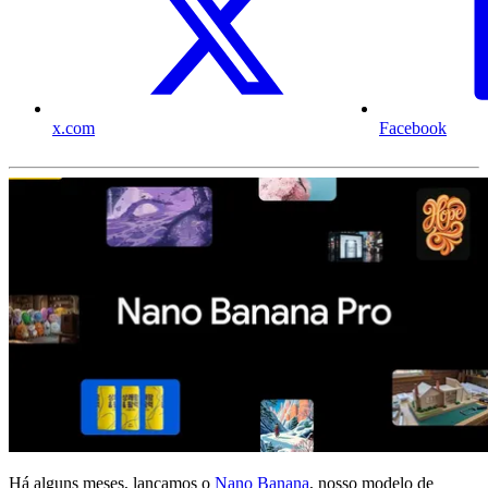
x.com
Facebook
Há alguns meses, lançamos o
Nano Banana
, nosso modelo de