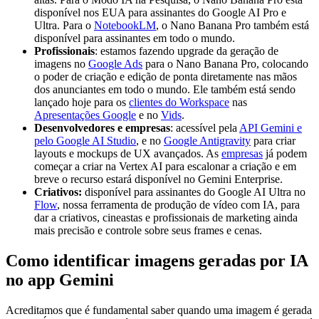
adapting
luz forte e
tapete
disponível nos EUA para assinantes do Google AI Pro e
the aspect
direcional,
trançado,
Ultra. Para o
NotebookLM
, o Nano Banana Pro também está
ratio.
aparentemente
uma estante
disponível para assinantes em todo o mundo.
vinda de cima
com livros
Profissionais
: estamos fazendo upgrade da geração de
e ligeiramente
antigos e
imagens no
Google Ads
para o Nano Banana Pro, colocando
da esquerda,
elementos
o poder de criação e edição de ponta diretamente nas mãos
projetando
rústicos de
dos anunciantes em todo o mundo. Ele também está sendo
sombras
cozinha ao
lançado hoje para os
clientes do Workspace
nas
profundas e
fundo. A
Apresentações Google
e no
Vids
.
definidas no
atmosfera
Desenvolvedores e empresas
: acessível pela
API Gemini e
rosto. Apenas
geral é
pelo Google AI Studio
, e no
Google Antigravity
para criar
feixes de luz
calorosa,
layouts e mockups de UX avançados. As
empresas
já podem
iluminam seus
aconchegante
começar a criar na Vertex AI para escalonar a criação e em
olhos e maçãs
e divertida.
breve o recurso estará disponível no Gemini Enterprise.
do rosto; o
Criativos:
disponível para assinantes do Google AI Ultra no
restante do
Flow
, nossa ferramenta de produção de vídeo com IA, para
rosto
dar a criativos, cineastas e profissionais de marketing ainda
permanece em
mais precisão e controle sobre seus frames e cenas.
profunda
sombra.
Como identificar imagens geradas por IA
no app Gemini
Acreditamos que é fundamental saber quando uma imagem é gerada