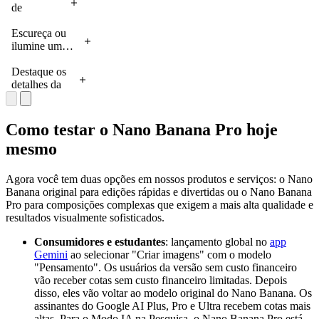
para várias
de
uma mesa de
devem ser
plataformas
iluminação
madeira
vistos de
adaptando
e foco
Escureça ou
baixa em
diferentes
a
aplicados
ilumine uma
frente ao
ângulos e
proporção.
para
seção da sua
sofá. O
distâncias, da
Prompt:
transformar
imagem com
Destaque os
quarto está
forma mais
mude a
uma cena
controles de
detalhes da
pouco
natural e
proporção
do dia para
iluminação
sua
iluminado,
adequada à
para 1:1
a noite.
para
composição
com uma luz
cena. Faça
reduzindo
Prompt:
conseguir
ajustando a
quente vindo
com que a cor
Como testar o Nano Banana Pro hoje
o plano de
Transforme
efeitos
profundidade
de uma
e a iluminação
mesmo
fundo. O
esta cena
dramáticos
de campo ou
janela à
pareçam
caractere
em noturna
específicos.
o ponto focal
esquerda e o
naturais em
permanece
Prompt: crie
(por
brilho da TV
todos eles,
Agora você tem duas opções em nossos produtos e serviços: o Nano
exatamente
uma imagem
exemplo,
iluminando
como se eles
Banana original para edições rápidas e divertidas ou o Nano Banana
bloqueado
com um
focando nas
os rostos e as
se
Pro para composições complexas que exigem a mais alta qualidade e
na posição
intenso efeito
flores).
texturas fofas
encaixassem
resultados visualmente sofisticados.
atualhange
de claro-
Prompt: foco
das criaturas.
naturalmente
the look
escuro. O
nas flores.
O fundo é
neste desfile
Consumidores e estudantes
: lançamento global no
app
and feel of
homem deve
uma sala de
de moda.
Gemini
ao selecionar "Criar imagens" com o modelo
an image
manter suas
estar
"Pensamento". Os usuários da versão sem custo financeiro
for a range
feições e
aconchegante
vão receber cotas sem custo financeiro limitadas. Depois
of
expressão
e um pouco
disso, eles vão voltar ao modelo original do Nano Banana. Os
platforms
originais.
bagunçada,
assinantes do Google AI Plus, Pro e Ultra recebem cotas mais
by
Introduza uma
com um
altas. Para o Modo IA na Pesquisa, o Nano Banana Pro está