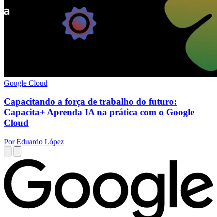
Google Cloud
Capacitando a força de trabalho do futuro:
Capacita+ Aprenda IA na prática com o Google
Cloud
Por Eduardo López