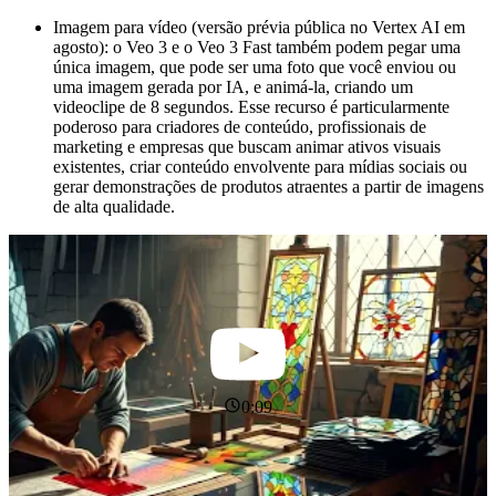
de pedra com a Torre Eiffel suavemente desfocada ao fundo.
Imagem para vídeo (versão prévia pública no Vertex AI em
Seus cabelos escuros e o tecido de seu vestido balançam
agosto): o Veo 3 e o Veo 3 Fast também podem pegar uma
suavemente ao vento enquanto a luz muda sutilmente ao seu
única imagem, que pode ser uma foto que você enviou ou
redor. O zumbido distante do trânsito da cidade enche o ar. Ela
uma imagem gerada por IA, e animá-la, criando um
diz em voz alta: La confiance est mon accessoire préféré. Este
videoclipe de 8 segundos. Esse recurso é particularmente
robe vient juste après.
poderoso para criadores de conteúdo, profissionais de
marketing e empresas que buscam animar ativos visuais
existentes, criar conteúdo envolvente para mídias sociais ou
gerar demonstrações de produtos atraentes a partir de imagens
de alta qualidade.
0:09