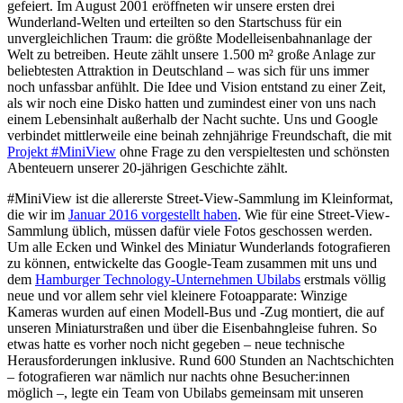
gefeiert. Im August 2001 eröffneten wir unsere ersten drei
Wunderland-Welten und erteilten so den Startschuss für ein
unvergleichlichen Traum: die größte Modelleisenbahnanlage der
Welt zu betreiben. Heute zählt unsere 1.500 m² große Anlage zur
beliebtesten Attraktion in Deutschland ‒ was sich für uns immer
noch unfassbar anfühlt. Die Idee und Vision entstand zu einer Zeit,
als wir noch eine Disko hatten und zumindest einer von uns nach
einem Lebensinhalt außerhalb der Nacht suchte. Uns und Google
verbindet mittlerweile eine beinah zehnjährige Freundschaft, die mit
Projekt #MiniView
ohne Frage zu den verspieltesten und schönsten
Abenteuern unserer 20-jährigen Geschichte zählt.
#MiniView ist die allererste Street-View-Sammlung im Kleinformat,
die wir im
Januar 2016 vorgestellt haben
. Wie für eine Street-View-
Sammlung üblich, müssen dafür viele Fotos geschossen werden.
Um alle Ecken und Winkel des Miniatur Wunderlands fotografieren
zu können, entwickelte das Google-Team zusammen mit uns und
dem
Hamburger Technology-Unternehmen Ubilabs
erstmals völlig
neue und vor allem sehr viel kleinere Fotoapparate: Winzige
Kameras wurden auf einen Modell-Bus und -Zug montiert, die auf
unseren Miniaturstraßen und über die Eisenbahngleise fuhren. So
etwas hatte es vorher noch nicht gegeben – neue technische
Herausforderungen inklusive. Rund 600 Stunden an Nachtschichten
– fotografieren war nämlich nur nachts ohne Besucher:innen
möglich –, legte ein Team von Ubilabs gemeinsam mit unseren