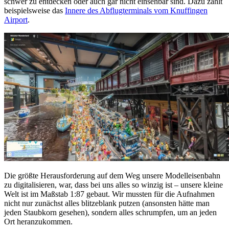
schwer zu entdecken oder auch gar nicht einsehbar sind. Dazu zählt
beispielsweise das
Innere des Abflugterminals vom Knuffingen
Airport
.
Die größte Herausforderung auf dem Weg unsere Modelleisenbahn
zu digitalisieren, war, dass bei uns alles so winzig ist – unsere kleine
Welt ist im Maßstab 1:87 gebaut. Wir mussten für die Aufnahmen
nicht nur zunächst alles blitzeblank putzen (ansonsten hätte man
jeden Staubkorn gesehen), sondern alles schrumpfen, um an jeden
Ort heranzukommen.