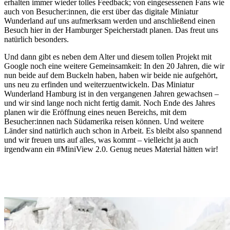
von
der auf den
erhalten immer wieder tolles Feedback; von eingesessenen Fans wie
#MiniView
Miniaturstraßen
auch von Besucher:innen, die erst über das digitale Miniatur
im Januar
unterwegs war
Wunderland auf uns aufmerksam werden und anschließend einen
2016.
und
Besuch hier in der Hamburger Speicherstadt planen. Das freut uns
Aufnahmen
natürlich besonders.
schoss.
Und dann gibt es neben dem Alter und diesem tollen Projekt mit
Google noch eine weitere Gemeinsamkeit: In den 20 Jahren, die wir
nun beide auf dem Buckeln haben, haben wir beide nie aufgehört,
uns neu zu erfinden und weiterzuentwickeln. Das Miniatur
Wunderland Hamburg ist in den vergangenen Jahren gewachsen –
und wir sind lange noch nicht fertig damit. Noch Ende des Jahres
planen wir die Eröffnung eines neuen Bereichs, mit dem
Besucher:innen nach Südamerika reisen können. Und weitere
Länder sind natürlich auch schon in Arbeit. Es bleibt also spannend
und wir freuen uns auf alles, was kommt – vielleicht ja auch
irgendwann ein #MiniView 2.0. Genug neues Material hätten wir!