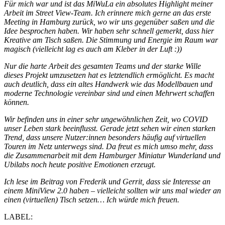
Für mich war und ist das MiWuLa ein absolutes Highlight meiner
Arbeit im Street View-Team. Ich erinnere mich gerne an das erste
Meeting in Hamburg zurück, wo wir uns gegenüber saßen und die
Idee besprochen haben. Wir haben sehr schnell gemerkt, dass hier
Kreative am Tisch saßen. Die Stimmung und Energie im Raum war
magisch (vielleicht lag es auch am Kleber in der Luft :))
Nur die harte Arbeit des gesamten Teams und der starke Wille
dieses Projekt umzusetzen hat es letztendlich ermöglicht. Es macht
auch deutlich, dass ein altes Handwerk wie das Modellbauen und
moderne Technologie vereinbar sind und einen Mehrwert schaffen
können.
Wir befinden uns in einer sehr ungewöhnlichen Zeit, wo COVID
unser Leben stark beeinflusst. Gerade jetzt sehen wir einen starken
Trend, dass unsere Nutzer:innen besonders häufig auf virtuellen
Touren im Netz unterwegs sind. Da freut es mich umso mehr, dass
die Zusammenarbeit mit dem Hamburger Miniatur Wunderland und
Ubilabs noch heute positive Emotionen erzeugt.
Ich lese im Beitrag von Frederik und Gerrit, dass sie Interesse an
einem MiniView 2.0 haben – vielleicht sollten wir uns mal wieder an
einen (virtuellen) Tisch setzen… Ich würde mich freuen.
LABEL: