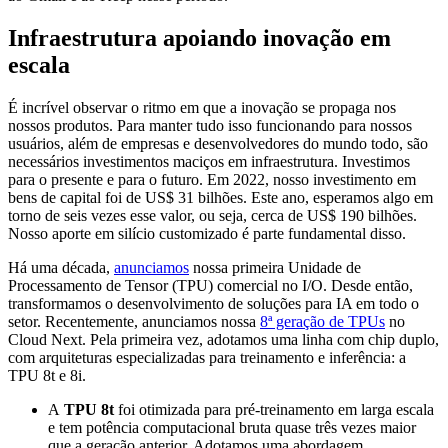
Infraestrutura apoiando inovação em
escala
É incrível observar o ritmo em que a inovação se propaga nos
nossos produtos. Para manter tudo isso funcionando para nossos
usuários, além de empresas e desenvolvedores do mundo todo, são
necessários investimentos maciços em infraestrutura. Investimos
para o presente e para o futuro. Em 2022, nosso investimento em
bens de capital foi de US$ 31 bilhões. Este ano, esperamos algo em
torno de seis vezes esse valor, ou seja, cerca de US$ 190 bilhões.
Nosso aporte em silício customizado é parte fundamental disso.
Há uma década,
anunciamos
nossa primeira Unidade de
Processamento de Tensor (TPU) comercial no I/O. Desde então,
transformamos o desenvolvimento de soluções para IA em todo o
setor. Recentemente, anunciamos nossa
8ª geração de TPUs
no
Cloud Next. Pela primeira vez, adotamos uma linha com chip duplo,
com arquiteturas especializadas para treinamento e inferência: a
TPU 8t e 8i.
A
TPU 8t
foi otimizada para pré-treinamento em larga escala
e tem potência computacional bruta quase três vezes maior
que a geração anterior. Adotamos uma abordagem