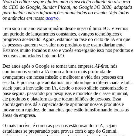
Nota do editor: segue abaixo uma transcrição editada do discurso
do CEO do Google, Sundar Pichai, no Google I/O 2026, adaptada
para incluir outras informações anunciadas no evento. Veja todos
os anúncios em nosso
acervo
.
Tem sido um ano extraordinário desde nosso último I/O. Vivemos
um período de lançamentos constantes, avanços tecnológicos e
progresso acelerado. Agora, estamos na fase do ciclo de IA em que
as pessoas querem ver valor nos produtos que usam diariamente.
Estamos muito focados nisso e vocês enxergarão isso nos produtos e
recursos anunciados hoje no I/O.
Dez anos após o Google se tornar uma empresa
AI-first
, nós
continuamos vendo a IA como a forma mais profunda de
avançarmos em nossa missão e melhorar a vida das pessoas em
escala. É por isso que adotamos uma abordagem diferenciada e full-
stack para a inovação em IA, desde o nosso silício customizado e
base segura, passando por pesquisas e modelos de classe mundial,
até produtos e plataformas que tocam bilhões de pessoas. Essa
abordagem nos dá a capacidade de aprimorar nossos produtos e
inovar com rapidez, de maneiras que estão transformando todas as
áreas da empresa.
O mais incrível é como as pessoas estão usando a IA, sejam
estudantes se preparando para provas com o app do Gemini,